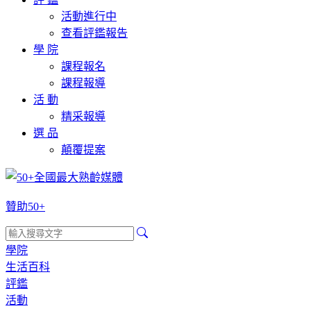
活動進行中
查看評鑑報告
學 院
課程報名
課程報導
活 動
精采報導
選 品
顛覆提案
贊助50+
學院
生活百科
評鑑
活動