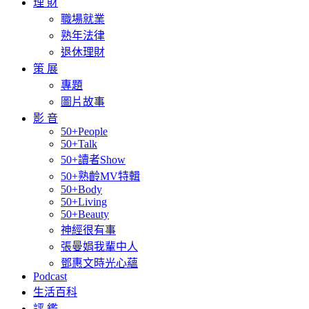
理 財
職場就業
熟年法律
退休理財
策 展
專題
圖片故事
影 音
50+People
50+Talk
50+讀者Show
50+熟齡MV特輯
50+Body
50+Living
50+Beauty
神經很有事
張曼娟我輩中人
鄧惠文時光心蘊
Podcast
生活百科
評 鑑