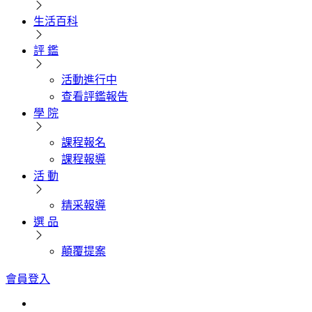
生活百科
評 鑑
活動進行中
查看評鑑報告
學 院
課程報名
課程報導
活 動
精采報導
選 品
顛覆提案
會員登入