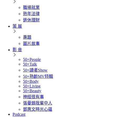
職場就業
熟年法律
退休理財
策 展
專題
圖片故事
影 音
50+People
50+Talk
50+讀者Show
50+熟齡MV特輯
50+Body
50+Living
50+Beauty
神經很有事
張曼娟我輩中人
鄧惠文時光心蘊
Podcast