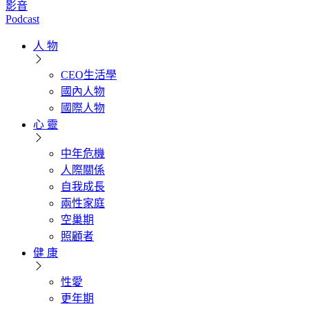
影音
Podcast
人 物
CEO生活學
國內人物
國際人物
心 靈
中年危機
人際關係
自我成長
兩性家庭
空巢期
照顧者
健 康
性愛
更年期