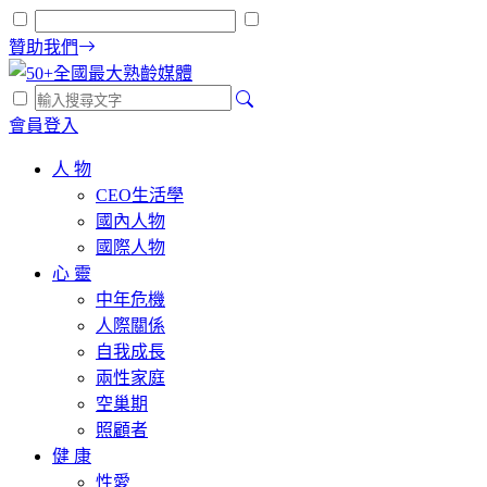
贊助我們
會員登入
人 物
CEO生活學
國內人物
國際人物
心 靈
中年危機
人際關係
自我成長
兩性家庭
空巢期
照顧者
健 康
性愛