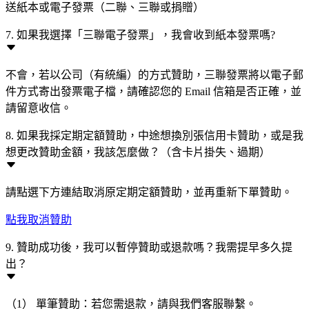
送紙本或電子發票（二聯、三聯或捐贈）
7. 如果我選擇「三聯電子發票」，我會收到紙本發票嗎?
不會，若以公司（有統編）的方式贊助，三聯發票將以電子郵
件方式寄出發票電子檔，請確認您的 Email 信箱是否正確，並
請留意收信。
8. 如果我採定期定額贊助，中途想換別張信用卡贊助，或是我
想更改贊助金額，我該怎麼做？（含卡片掛失、過期）
請點選下方連結取消原定期定額贊助，並再重新下單贊助。
點我取消贊助
9. 贊助成功後，我可以暫停贊助或退款嗎？我需提早多久提
出？
（1） 單筆贊助：若您需退款，請與我們客服聯繫。