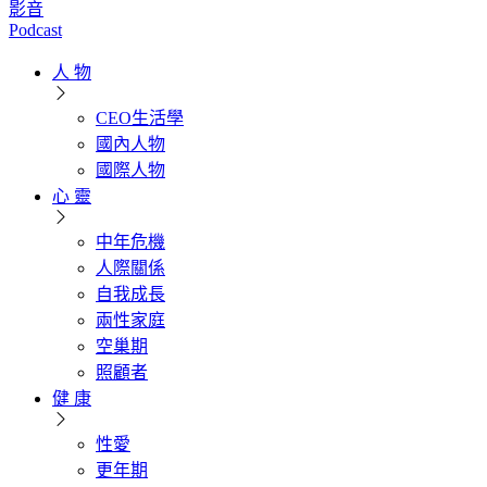
影音
Podcast
人 物
CEO生活學
國內人物
國際人物
心 靈
中年危機
人際關係
自我成長
兩性家庭
空巢期
照顧者
健 康
性愛
更年期