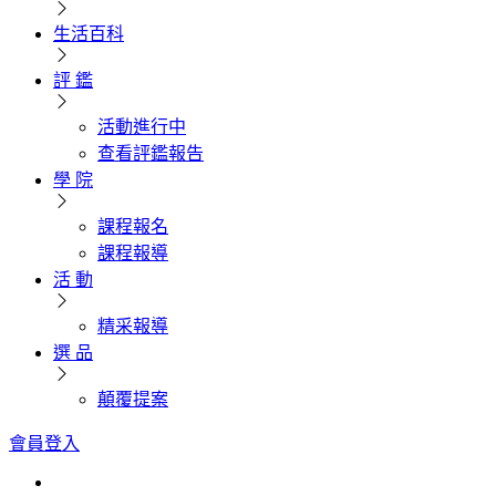
生活百科
評 鑑
活動進行中
查看評鑑報告
學 院
課程報名
課程報導
活 動
精采報導
選 品
顛覆提案
會員登入