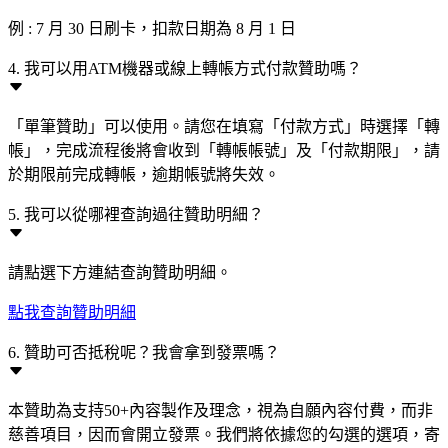
例 : 7 月 30 日刷卡，扣款日期為 8 月 1 日
4. 我可以用ATM機器或線上轉帳方式付款贊助嗎？
「單筆贊助」可以使用。請您在填寫「付款方式」時選擇「轉
帳」，完成流程後將會收到「轉帳帳號」及「付款期限」，請
於期限前完成轉帳，逾期帳號將失效。
5. 我可以從哪裡查詢過往贊助明細？
請點選下方連結查詢贊助明細。
點我查詢贊助明細
6. 贊助可否抵稅呢？我會拿到發票嗎？
本贊助為支持50+內容製作及理念，視為自願內容付費，而非
慈善項目，因而會開立發票。我們將依據您的勾選的選項，寄