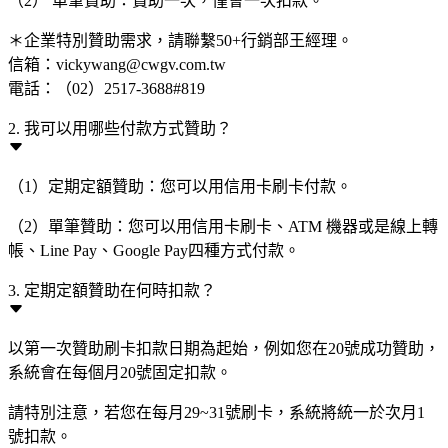
（2） 單筆贊助：贊助一次，僅會一次扣款。
＊企業特別贊助需求，請聯繫50+行銷部王經理。
信箱：vickywang@cwgv.com.tw
電話：（02）2517-3688#819
2. 我可以用哪些付款方式贊助？
（1）定期定額贊助：您可以用信用卡刷卡付款。
（2）單筆贊助：您可以用信用卡刷卡、ATM 機器或是線上轉
帳、Line Pay、Google Pay四種方式付款。
3. 定期定額贊助在何時扣款？
以第一次贊助刷卡扣款日期為起始，例如您在20號成功贊助，
系統會在每個月20號固定扣款。
請特別注意，若您在每月29~31號刷卡，系統將統一於次月1
號扣款。