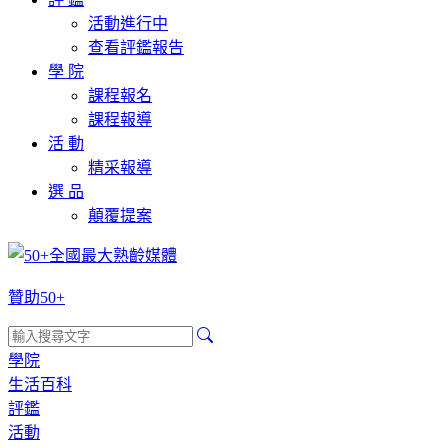
活動進行中
查看評鑑報告
學 院
課程報名
課程報導
活 動
精采報導
選 品
顛覆提案
贊助50+
學院
生活百科
評鑑
活動