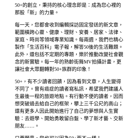
50+的創立，秉持的核心理念即是：成為您心裡的
那股「新」的力量。
每一天，您都會收到編輯採訪固定發送的新文章，
範圍橫跨心靈、健康、理財、安養、居家、法律、
家庭、時尚等領域專業知識。每兩週，我們也精心
製作「生活百科」電子報，解答50後的生活難題。
此外，還包括不定期的專題，樂於推動改變社會觀
念的新實驗。每一年的熟齡街舞MV拍攝計畫，更
讓社會大眾翻轉對50+族群的印象！
50+，有不少讀者回饋，因為看到文章，人生變得
不同了。曾有癌症的讀者寫私訊，希望我們建議人
生最後一程的旅遊地點。有行動不便的讀者，因而
想突破過去給自己的框架，攀上三千公尺的高山；
還有更多人因此開始進行了自己的夢想與人生實
驗：去遊學、開始勇敢留白髮、學了新才藝、交新
朋友……。