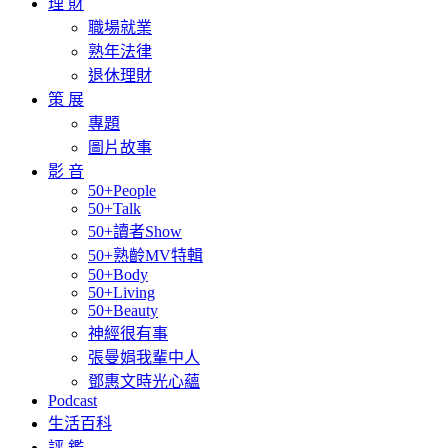
理 財
職場就業
熟年法律
退休理財
策 展
專題
圖片故事
影 音
50+People
50+Talk
50+讀者Show
50+熟齡MV特輯
50+Body
50+Living
50+Beauty
神經很有事
張曼娟我輩中人
鄧惠文時光心蘊
Podcast
生活百科
評 鑑