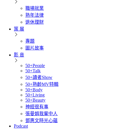
職場就業
熟年法律
退休理財
策 展
專題
圖片故事
影 音
50+People
50+Talk
50+讀者Show
50+熟齡MV特輯
50+Body
50+Living
50+Beauty
神經很有事
張曼娟我輩中人
鄧惠文時光心蘊
Podcast