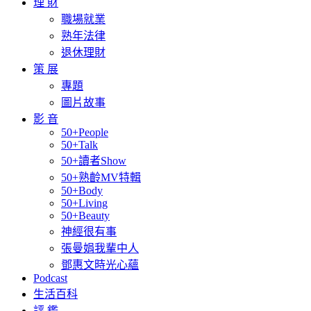
理 財
職場就業
熟年法律
退休理財
策 展
專題
圖片故事
影 音
50+People
50+Talk
50+讀者Show
50+熟齡MV特輯
50+Body
50+Living
50+Beauty
神經很有事
張曼娟我輩中人
鄧惠文時光心蘊
Podcast
生活百科
評 鑑