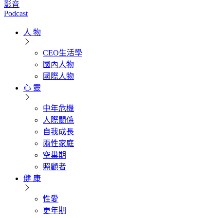
影音
Podcast
人 物
CEO生活學
國內人物
國際人物
心 靈
中年危機
人際關係
自我成長
兩性家庭
空巢期
照顧者
健 康
性愛
更年期