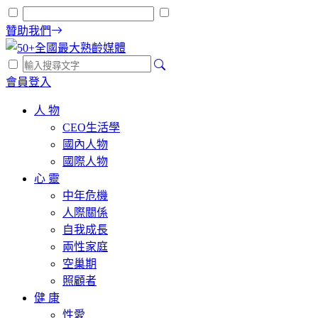
贊助我們
會員登入
人 物
CEO生活學
國內人物
國際人物
心 靈
中年危機
人際關係
自我成長
兩性家庭
空巢期
照顧者
健 康
性愛