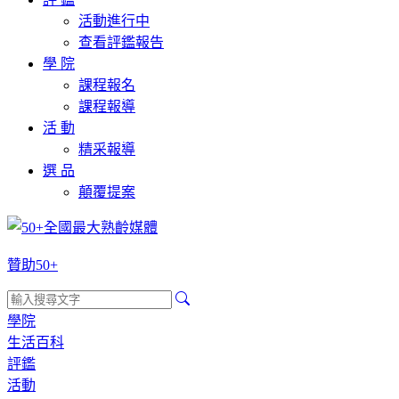
活動進行中
查看評鑑報告
學 院
課程報名
課程報導
活 動
精采報導
選 品
顛覆提案
贊助50+
學院
生活百科
評鑑
活動