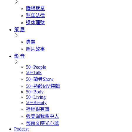
職場就業
熟年法律
退休理財
策 展
專題
圖片故事
影 音
50+People
50+Talk
50+讀者Show
50+熟齡MV特輯
50+Body
50+Living
50+Beauty
神經很有事
張曼娟我輩中人
鄧惠文時光心蘊
Podcast