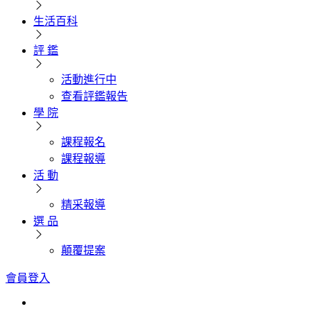
生活百科
評 鑑
活動進行中
查看評鑑報告
學 院
課程報名
課程報導
活 動
精采報導
選 品
顛覆提案
會員登入