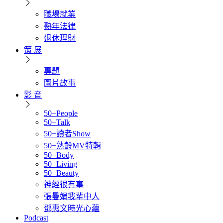
職場就業
熟年法律
退休理財
策 展
專題
圖片故事
影 音
50+People
50+Talk
50+讀者Show
50+熟齡MV特輯
50+Body
50+Living
50+Beauty
神經很有事
張曼娟我輩中人
鄧惠文時光心蘊
Podcast