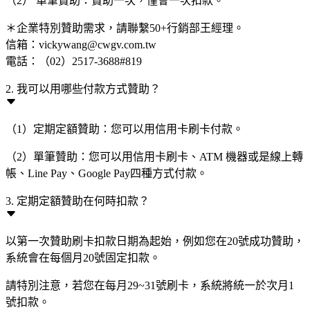
（2） 單筆贊助：贊助一次，僅會一次扣款。
＊企業特別贊助需求，請聯繫50+行銷部王經理。
信箱：vickywang@cwgv.com.tw
電話：（02）2517-3688#819
2. 我可以用哪些付款方式贊助？
（1）定期定額贊助：您可以用信用卡刷卡付款。
（2）單筆贊助：您可以用信用卡刷卡、ATM 機器或是線上轉
帳、Line Pay、Google Pay四種方式付款。
3. 定期定額贊助在何時扣款？
以第一次贊助刷卡扣款日期為起始，例如您在20號成功贊助，
系統會在每個月20號固定扣款。
請特別注意，若您在每月29~31號刷卡，系統將統一於次月1
號扣款。