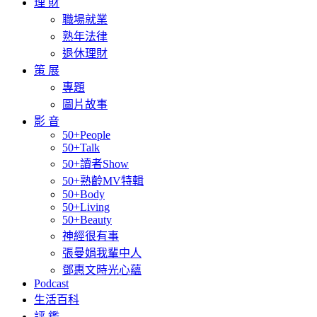
理 財
職場就業
熟年法律
退休理財
策 展
專題
圖片故事
影 音
50+People
50+Talk
50+讀者Show
50+熟齡MV特輯
50+Body
50+Living
50+Beauty
神經很有事
張曼娟我輩中人
鄧惠文時光心蘊
Podcast
生活百科
評 鑑