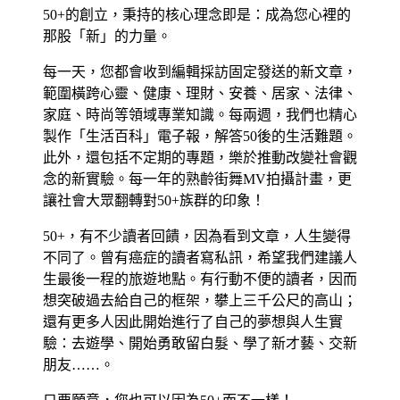
50+的創立，秉持的核心理念即是：成為您心裡的
那股「新」的力量。
每一天，您都會收到編輯採訪固定發送的新文章，
範圍橫跨心靈、健康、理財、安養、居家、法律、
家庭、時尚等領域專業知識。每兩週，我們也精心
製作「生活百科」電子報，解答50後的生活難題。
此外，還包括不定期的專題，樂於推動改變社會觀
念的新實驗。每一年的熟齡街舞MV拍攝計畫，更
讓社會大眾翻轉對50+族群的印象！
50+，有不少讀者回饋，因為看到文章，人生變得
不同了。曾有癌症的讀者寫私訊，希望我們建議人
生最後一程的旅遊地點。有行動不便的讀者，因而
想突破過去給自己的框架，攀上三千公尺的高山；
還有更多人因此開始進行了自己的夢想與人生實
驗：去遊學、開始勇敢留白髮、學了新才藝、交新
朋友……。