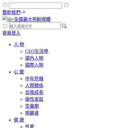
贊助我們
會員登入
人 物
CEO生活學
國內人物
國際人物
心 靈
中年危機
人際關係
自我成長
兩性家庭
空巢期
照顧者
健 康
性愛