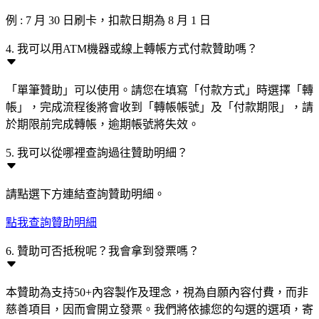
例 : 7 月 30 日刷卡，扣款日期為 8 月 1 日
4. 我可以用ATM機器或線上轉帳方式付款贊助嗎？
「單筆贊助」可以使用。請您在填寫「付款方式」時選擇「轉
帳」，完成流程後將會收到「轉帳帳號」及「付款期限」，請
於期限前完成轉帳，逾期帳號將失效。
5. 我可以從哪裡查詢過往贊助明細？
請點選下方連結查詢贊助明細。
點我查詢贊助明細
6. 贊助可否抵稅呢？我會拿到發票嗎？
本贊助為支持50+內容製作及理念，視為自願內容付費，而非
慈善項目，因而會開立發票。我們將依據您的勾選的選項，寄