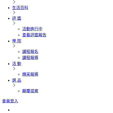
生活百科
評 鑑
活動進行中
查看評鑑報告
學 院
課程報名
課程報導
活 動
精采報導
選 品
顛覆提案
會員登入