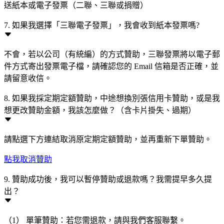
送紙本或電子發票（二聯、三聯或捐贈）
7. 如果我選擇「三聯電子發票」，我會收到紙本發票嗎?
不會，若以公司（有統編）的方式贊助，三聯發票將以電子郵
件方式寄出發票電子檔，請確認您的 Email 信箱是否正確，並
請留意收信。
8. 如果我採定期定額贊助，中途想換別張信用卡贊助，或是我
想更改贊助金額，我該怎麼做？（含卡片掛失、過期）
請點選下方連結取消原定期定額贊助，並再重新下單贊助。
點我取消贊助
9. 贊助成功後，我可以暫停贊助或退款嗎？我需提早多久提
出？
（1） 單筆贊助：若您需退款，請與我們客服聯繫。