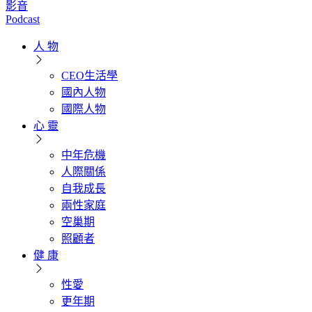
影音
Podcast
人 物
CEO生活學
國內人物
國際人物
心 靈
中年危機
人際關係
自我成長
兩性家庭
空巢期
照顧者
健 康
性愛
更年期