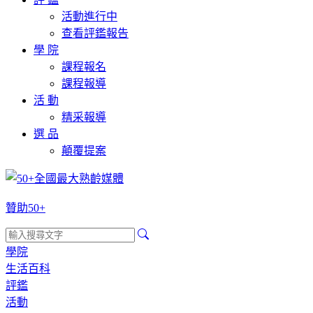
活動進行中
查看評鑑報告
學 院
課程報名
課程報導
活 動
精采報導
選 品
顛覆提案
贊助50+
學院
生活百科
評鑑
活動