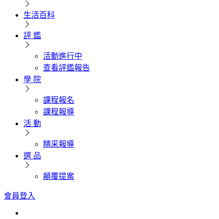
生活百科
評 鑑
活動進行中
查看評鑑報告
學 院
課程報名
課程報導
活 動
精采報導
選 品
顛覆提案
會員登入