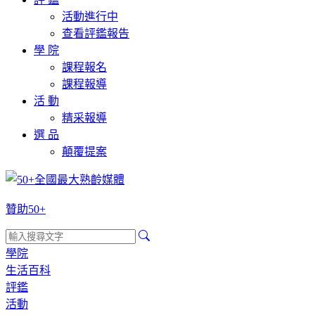
活動進行中
查看評鑑報告
學 院
課程報名
課程報導
活 動
精采報導
選 品
顛覆提案
贊助50+
學院
生活百科
評鑑
活動