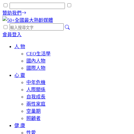
贊助我們
會員登入
人 物
CEO生活學
國內人物
國際人物
心 靈
中年危機
人際關係
自我成長
兩性家庭
空巢期
照顧者
健 康
性愛