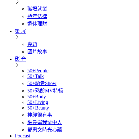
職場就業
熟年法律
退休理財
策 展
專題
圖片故事
影 音
50+People
50+Talk
50+讀者Show
50+熟齡MV特輯
50+Body
50+Living
50+Beauty
神經很有事
張曼娟我輩中人
鄧惠文時光心蘊
Podcast