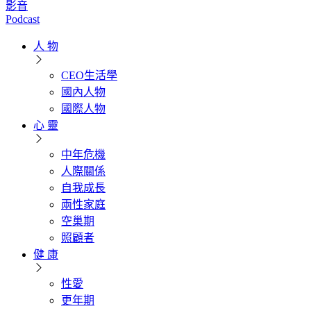
影音
Podcast
人 物
CEO生活學
國內人物
國際人物
心 靈
中年危機
人際關係
自我成長
兩性家庭
空巢期
照顧者
健 康
性愛
更年期