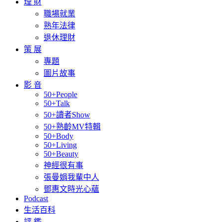
理 財
職場就業
熟年法律
退休理財
策 展
專題
圖片故事
影 音
50+People
50+Talk
50+讀者Show
50+熟齡MV特輯
50+Body
50+Living
50+Beauty
神經很有事
張曼娟我輩中人
鄧惠文時光心蘊
Podcast
生活百科
評 鑑