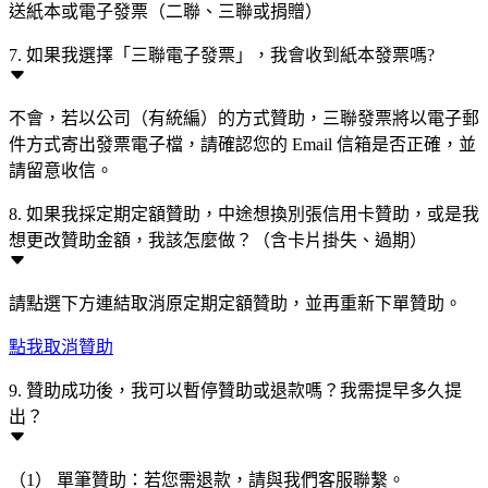
送紙本或電子發票（二聯、三聯或捐贈）
7. 如果我選擇「三聯電子發票」，我會收到紙本發票嗎?
不會，若以公司（有統編）的方式贊助，三聯發票將以電子郵
件方式寄出發票電子檔，請確認您的 Email 信箱是否正確，並
請留意收信。
8. 如果我採定期定額贊助，中途想換別張信用卡贊助，或是我
想更改贊助金額，我該怎麼做？（含卡片掛失、過期）
請點選下方連結取消原定期定額贊助，並再重新下單贊助。
點我取消贊助
9. 贊助成功後，我可以暫停贊助或退款嗎？我需提早多久提
出？
（1） 單筆贊助：若您需退款，請與我們客服聯繫。