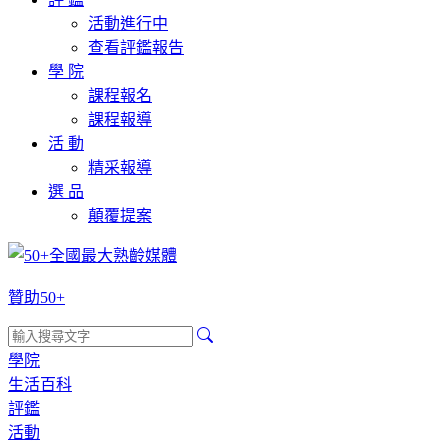
活動進行中
查看評鑑報告
學 院
課程報名
課程報導
活 動
精采報導
選 品
顛覆提案
贊助50+
學院
生活百科
評鑑
活動