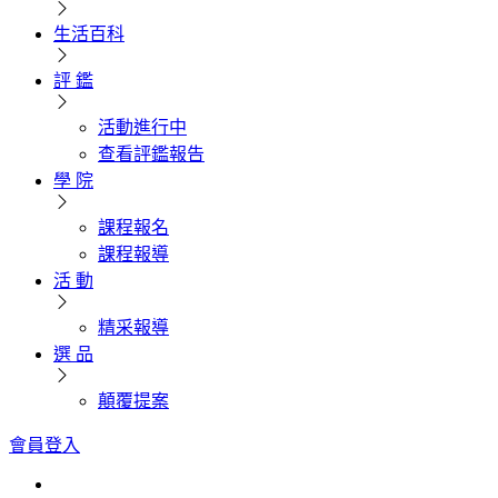
生活百科
評 鑑
活動進行中
查看評鑑報告
學 院
課程報名
課程報導
活 動
精采報導
選 品
顛覆提案
會員登入