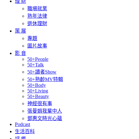
理 財
職場就業
熟年法律
退休理財
策 展
專題
圖片故事
影 音
50+People
50+Talk
50+讀者Show
50+熟齡MV特輯
50+Body
50+Living
50+Beauty
神經很有事
張曼娟我輩中人
鄧惠文時光心蘊
Podcast
生活百科
評 鑑