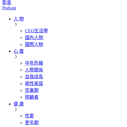
影音
Podcast
人 物
CEO生活學
國內人物
國際人物
心 靈
中年危機
人際關係
自我成長
兩性家庭
空巢期
照顧者
健 康
性愛
更年期