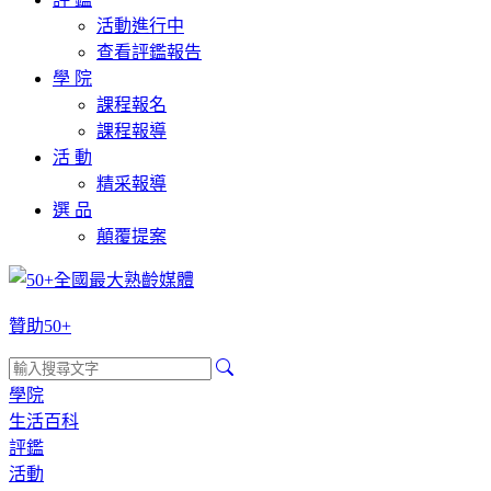
活動進行中
查看評鑑報告
學 院
課程報名
課程報導
活 動
精采報導
選 品
顛覆提案
贊助50+
學院
生活百科
評鑑
活動