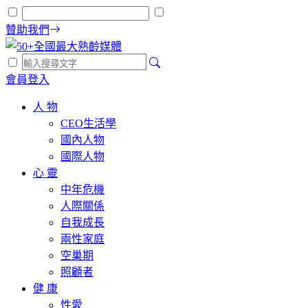
贊助我們
會員登入
人 物
CEO生活學
國內人物
國際人物
心 靈
中年危機
人際關係
自我成長
兩性家庭
空巢期
照顧者
健 康
性愛