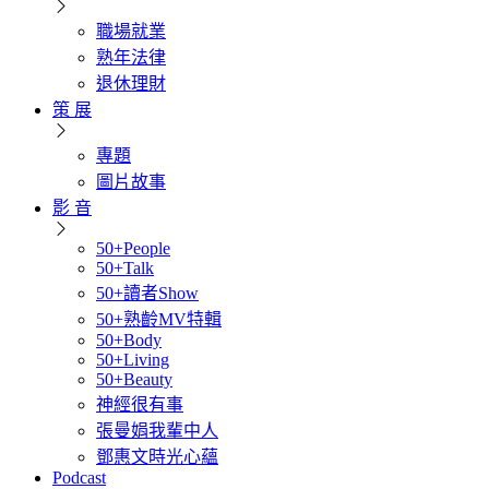
職場就業
熟年法律
退休理財
策 展
專題
圖片故事
影 音
50+People
50+Talk
50+讀者Show
50+熟齡MV特輯
50+Body
50+Living
50+Beauty
神經很有事
張曼娟我輩中人
鄧惠文時光心蘊
Podcast