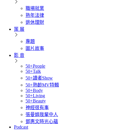
職場就業
熟年法律
退休理財
策 展
專題
圖片故事
影 音
50+People
50+Talk
50+讀者Show
50+熟齡MV特輯
50+Body
50+Living
50+Beauty
神經很有事
張曼娟我輩中人
鄧惠文時光心蘊
Podcast