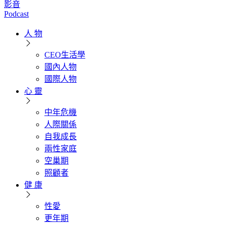
影音
Podcast
人 物
CEO生活學
國內人物
國際人物
心 靈
中年危機
人際關係
自我成長
兩性家庭
空巢期
照顧者
健 康
性愛
更年期