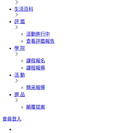
生活百科
評 鑑
活動進行中
查看評鑑報告
學 院
課程報名
課程報導
活 動
精采報導
選 品
顛覆提案
會員登入