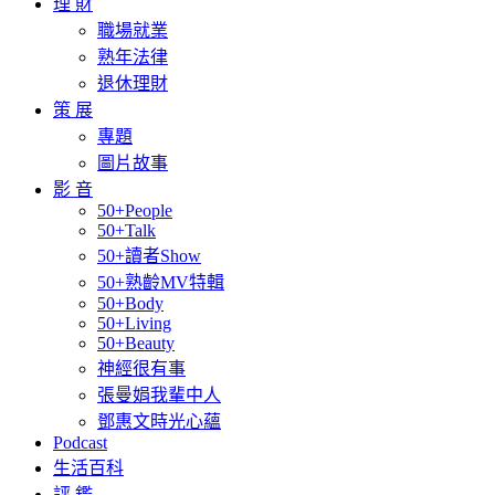
理 財
職場就業
熟年法律
退休理財
策 展
專題
圖片故事
影 音
50+People
50+Talk
50+讀者Show
50+熟齡MV特輯
50+Body
50+Living
50+Beauty
神經很有事
張曼娟我輩中人
鄧惠文時光心蘊
Podcast
生活百科
評 鑑