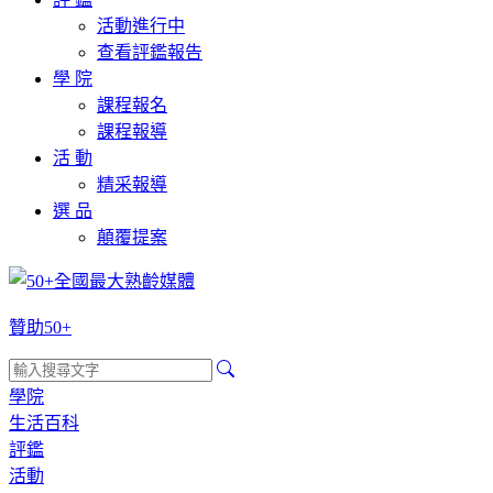
活動進行中
查看評鑑報告
學 院
課程報名
課程報導
活 動
精采報導
選 品
顛覆提案
贊助50+
學院
生活百科
評鑑
活動