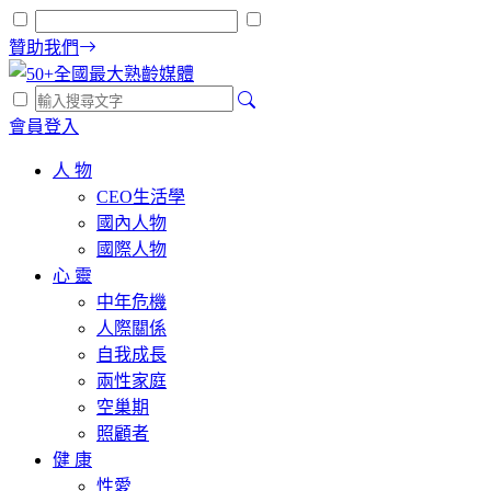
贊助我們
會員登入
人 物
CEO生活學
國內人物
國際人物
心 靈
中年危機
人際關係
自我成長
兩性家庭
空巢期
照顧者
健 康
性愛