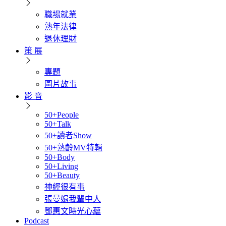
職場就業
熟年法律
退休理財
策 展
專題
圖片故事
影 音
50+People
50+Talk
50+讀者Show
50+熟齡MV特輯
50+Body
50+Living
50+Beauty
神經很有事
張曼娟我輩中人
鄧惠文時光心蘊
Podcast