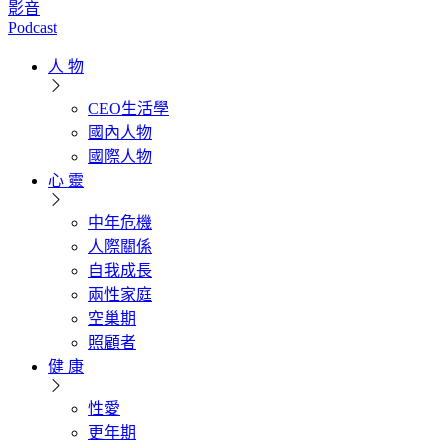
影音
Podcast
人 物
CEO生活學
國內人物
國際人物
心 靈
中年危機
人際關係
自我成長
兩性家庭
空巢期
照顧者
健 康
性愛
更年期