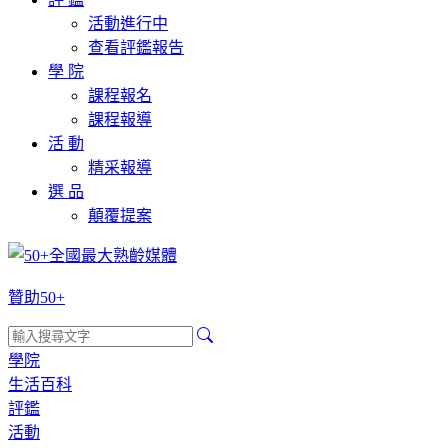
活動進行中
查看評鑑報告
學 院
課程報名
課程報導
活 動
精采報導
選 品
顛覆提案
贊助50+
學院
生活百科
評鑑
活動