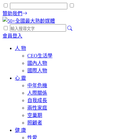
贊助我們
會員登入
人 物
CEO生活學
國內人物
國際人物
心 靈
中年危機
人際關係
自我成長
兩性家庭
空巢期
照顧者
健 康
性愛