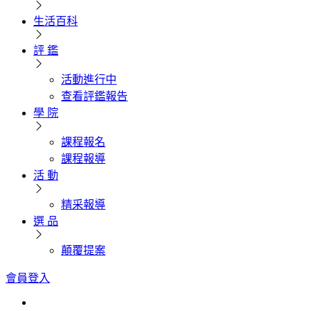
生活百科
評 鑑
活動進行中
查看評鑑報告
學 院
課程報名
課程報導
活 動
精采報導
選 品
顛覆提案
會員登入