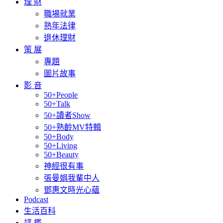
理 財
職場就業
熟年法律
退休理財
策 展
專題
圖片故事
影 音
50+People
50+Talk
50+讀者Show
50+熟齡MV特輯
50+Body
50+Living
50+Beauty
神經很有事
張曼娟我輩中人
鄧惠文時光心蘊
Podcast
生活百科
評 鑑