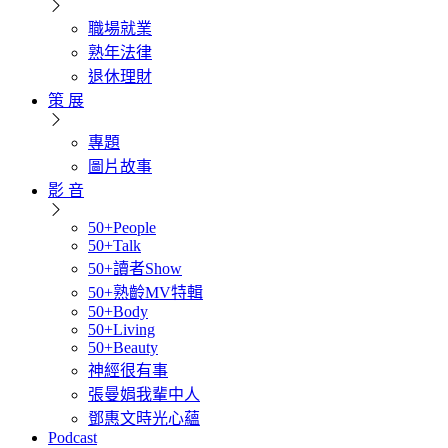
職場就業
熟年法律
退休理財
策 展
專題
圖片故事
影 音
50+People
50+Talk
50+讀者Show
50+熟齡MV特輯
50+Body
50+Living
50+Beauty
神經很有事
張曼娟我輩中人
鄧惠文時光心蘊
Podcast