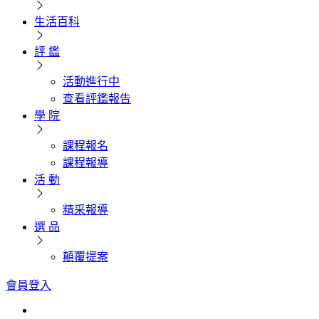
生活百科
評 鑑
活動進行中
查看評鑑報告
學 院
課程報名
課程報導
活 動
精采報導
選 品
顛覆提案
會員登入