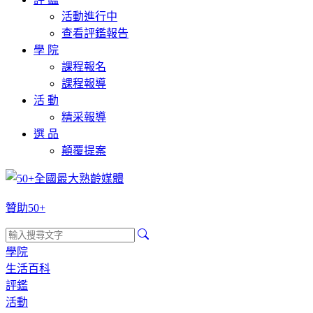
活動進行中
查看評鑑報告
學 院
課程報名
課程報導
活 動
精采報導
選 品
顛覆提案
贊助50+
學院
生活百科
評鑑
活動