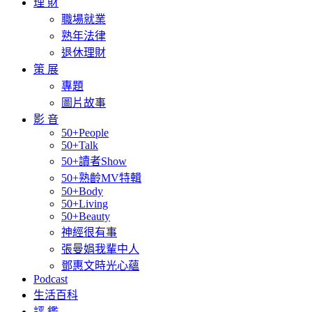
理 財
職場就業
熟年法律
退休理財
策 展
專題
圖片故事
影 音
50+People
50+Talk
50+讀者Show
50+熟齡MV特輯
50+Body
50+Living
50+Beauty
神經很有事
張曼娟我輩中人
鄧惠文時光心蘊
Podcast
生活百科
評 鑑