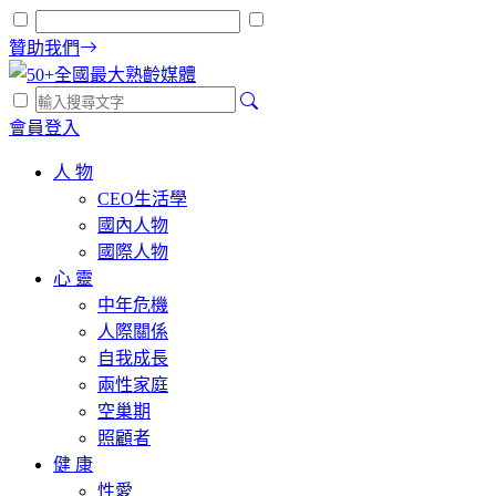
贊助我們
會員登入
人 物
CEO生活學
國內人物
國際人物
心 靈
中年危機
人際關係
自我成長
兩性家庭
空巢期
照顧者
健 康
性愛