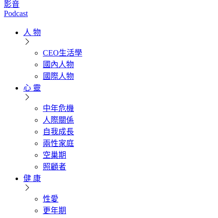
影音
Podcast
人 物
CEO生活學
國內人物
國際人物
心 靈
中年危機
人際關係
自我成長
兩性家庭
空巢期
照顧者
健 康
性愛
更年期