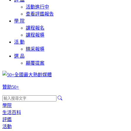
活動進行中
查看評鑑報告
學 院
課程報名
課程報導
活 動
精采報導
選 品
顛覆提案
贊助50+
學院
生活百科
評鑑
活動