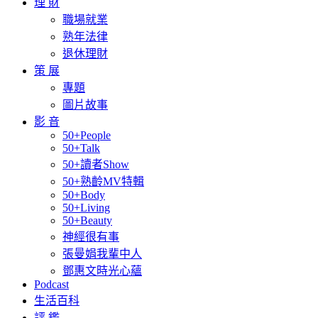
理 財
職場就業
熟年法律
退休理財
策 展
專題
圖片故事
影 音
50+People
50+Talk
50+讀者Show
50+熟齡MV特輯
50+Body
50+Living
50+Beauty
神經很有事
張曼娟我輩中人
鄧惠文時光心蘊
Podcast
生活百科
評 鑑