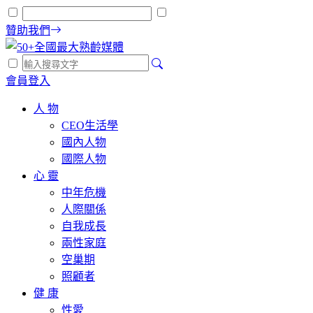
贊助我們
會員登入
人 物
CEO生活學
國內人物
國際人物
心 靈
中年危機
人際關係
自我成長
兩性家庭
空巢期
照顧者
健 康
性愛