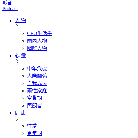
影音
Podcast
人 物
CEO生活學
國內人物
國際人物
心 靈
中年危機
人際關係
自我成長
兩性家庭
空巢期
照顧者
健 康
性愛
更年期