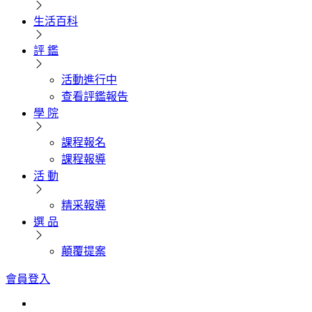
生活百科
評 鑑
活動進行中
查看評鑑報告
學 院
課程報名
課程報導
活 動
精采報導
選 品
顛覆提案
會員登入