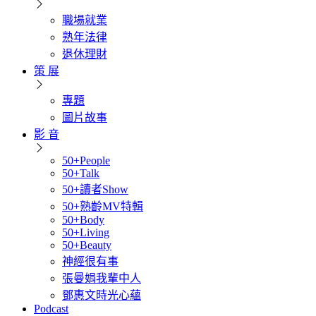
職場就業
熟年法律
退休理財
策 展
專題
圖片故事
影 音
50+People
50+Talk
50+讀者Show
50+熟齡MV特輯
50+Body
50+Living
50+Beauty
神經很有事
張曼娟我輩中人
鄧惠文時光心蘊
Podcast