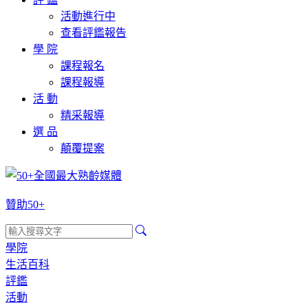
活動進行中
查看評鑑報告
學 院
課程報名
課程報導
活 動
精采報導
選 品
顛覆提案
贊助50+
學院
生活百科
評鑑
活動