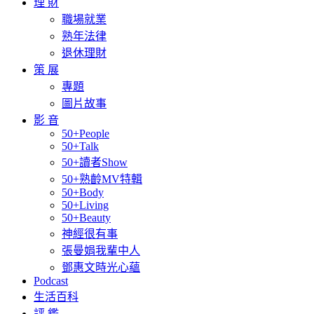
理 財
職場就業
熟年法律
退休理財
策 展
專題
圖片故事
影 音
50+People
50+Talk
50+讀者Show
50+熟齡MV特輯
50+Body
50+Living
50+Beauty
神經很有事
張曼娟我輩中人
鄧惠文時光心蘊
Podcast
生活百科
評 鑑