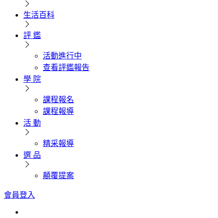
生活百科
評 鑑
活動進行中
查看評鑑報告
學 院
課程報名
課程報導
活 動
精采報導
選 品
顛覆提案
會員登入