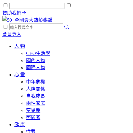
贊助我們
會員登入
人 物
CEO生活學
國內人物
國際人物
心 靈
中年危機
人際關係
自我成長
兩性家庭
空巢期
照顧者
健 康
性愛