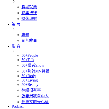
職場就業
熟年法律
退休理財
策 展
專題
圖片故事
影 音
50+People
50+Talk
50+讀者Show
50+熟齡MV特輯
50+Body
50+Living
50+Beauty
神經很有事
張曼娟我輩中人
鄧惠文時光心蘊
Podcast