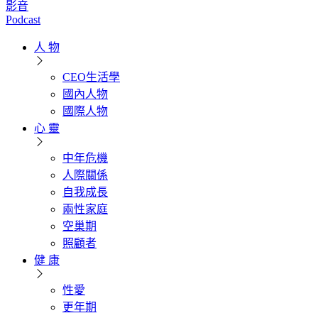
影音
Podcast
人 物
CEO生活學
國內人物
國際人物
心 靈
中年危機
人際關係
自我成長
兩性家庭
空巢期
照顧者
健 康
性愛
更年期