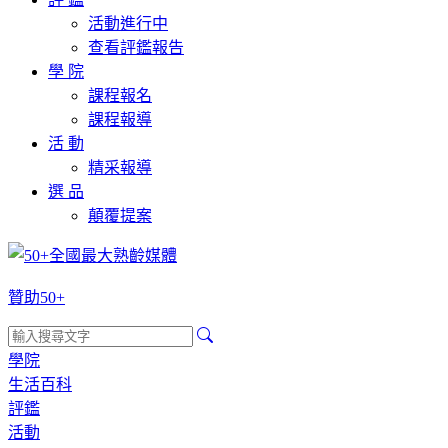
活動進行中
查看評鑑報告
學 院
課程報名
課程報導
活 動
精采報導
選 品
顛覆提案
贊助50+
學院
生活百科
評鑑
活動