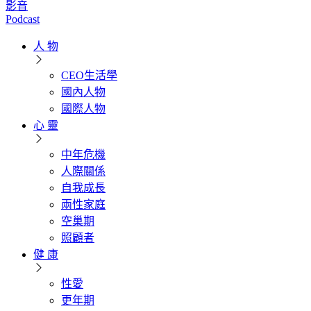
影音
Podcast
人 物
CEO生活學
國內人物
國際人物
心 靈
中年危機
人際關係
自我成長
兩性家庭
空巢期
照顧者
健 康
性愛
更年期