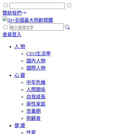
贊助我們
會員登入
人 物
CEO生活學
國內人物
國際人物
心 靈
中年危機
人際關係
自我成長
兩性家庭
空巢期
照顧者
健 康
性愛