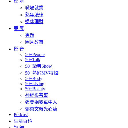
理 財
職場就業
熟年法律
退休理財
策 展
專題
圖片故事
影 音
50+People
50+Talk
50+讀者Show
50+熟齡MV特輯
50+Body
50+Living
50+Beauty
神經很有事
張曼娟我輩中人
鄧惠文時光心蘊
Podcast
生活百科
評 鑑