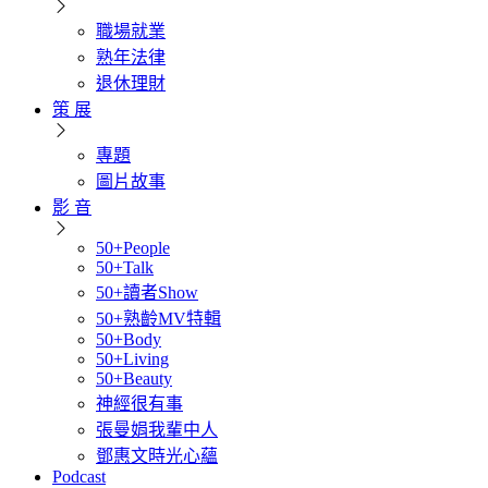
職場就業
熟年法律
退休理財
策 展
專題
圖片故事
影 音
50+People
50+Talk
50+讀者Show
50+熟齡MV特輯
50+Body
50+Living
50+Beauty
神經很有事
張曼娟我輩中人
鄧惠文時光心蘊
Podcast