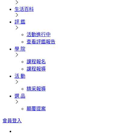
生活百科
評 鑑
活動進行中
查看評鑑報告
學 院
課程報名
課程報導
活 動
精采報導
選 品
顛覆提案
會員登入