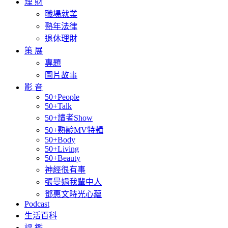
理 財
職場就業
熟年法律
退休理財
策 展
專題
圖片故事
影 音
50+People
50+Talk
50+讀者Show
50+熟齡MV特輯
50+Body
50+Living
50+Beauty
神經很有事
張曼娟我輩中人
鄧惠文時光心蘊
Podcast
生活百科
評 鑑