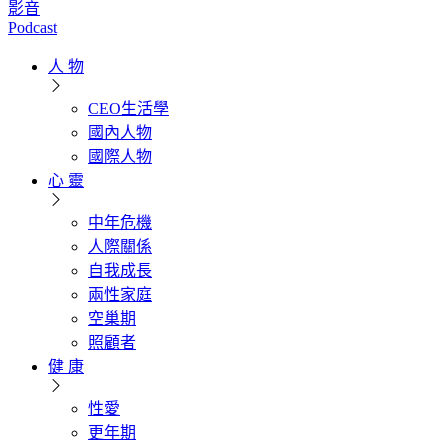
影音
Podcast
人 物
CEO生活學
國內人物
國際人物
心 靈
中年危機
人際關係
自我成長
兩性家庭
空巢期
照顧者
健 康
性愛
更年期