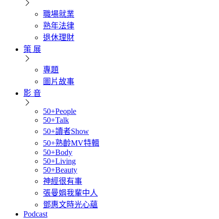
職場就業
熟年法律
退休理財
策 展
專題
圖片故事
影 音
50+People
50+Talk
50+讀者Show
50+熟齡MV特輯
50+Body
50+Living
50+Beauty
神經很有事
張曼娟我輩中人
鄧惠文時光心蘊
Podcast