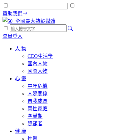
贊助我們
會員登入
人 物
CEO生活學
國內人物
國際人物
心 靈
中年危機
人際關係
自我成長
兩性家庭
空巢期
照顧者
健 康
性愛