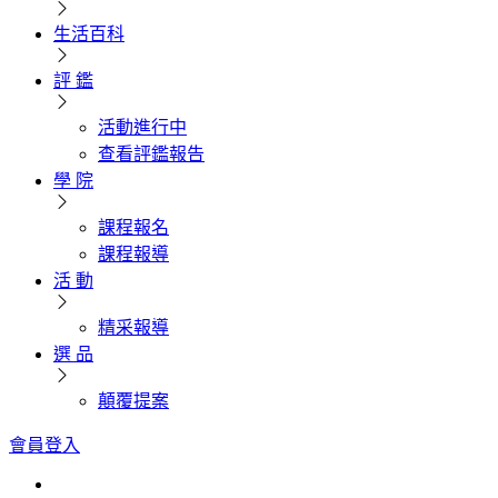
生活百科
評 鑑
活動進行中
查看評鑑報告
學 院
課程報名
課程報導
活 動
精采報導
選 品
顛覆提案
會員登入