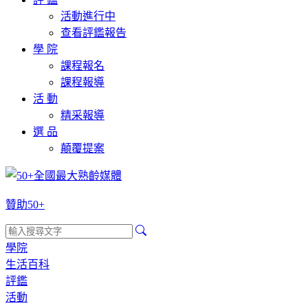
活動進行中
查看評鑑報告
學 院
課程報名
課程報導
活 動
精采報導
選 品
顛覆提案
贊助50+
學院
生活百科
評鑑
活動