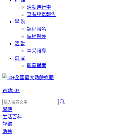
活動進行中
查看評鑑報告
學 院
課程報名
課程報導
活 動
精采報導
選 品
顛覆提案
贊助50+
學院
生活百科
評鑑
活動