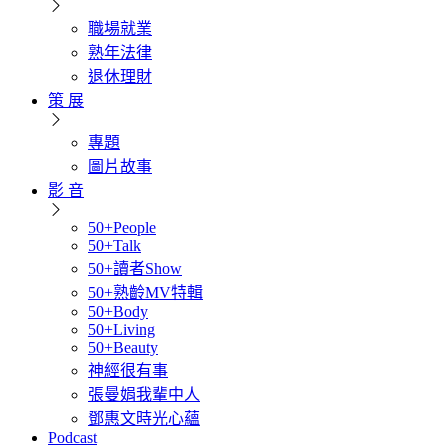
職場就業
熟年法律
退休理財
策 展
專題
圖片故事
影 音
50+People
50+Talk
50+讀者Show
50+熟齡MV特輯
50+Body
50+Living
50+Beauty
神經很有事
張曼娟我輩中人
鄧惠文時光心蘊
Podcast