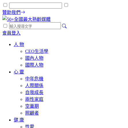
贊助我們
會員登入
人 物
CEO生活學
國內人物
國際人物
心 靈
中年危機
人際關係
自我成長
兩性家庭
空巢期
照顧者
健 康
性愛