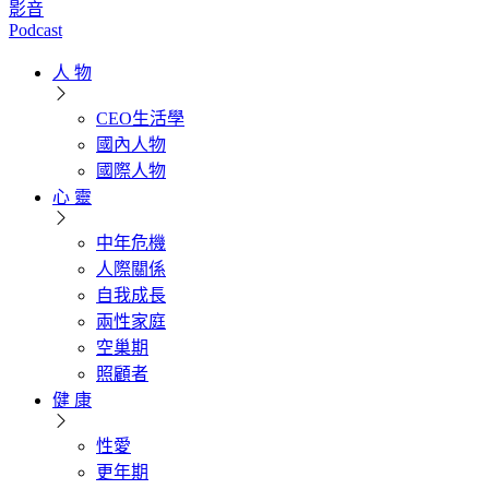
影音
Podcast
人 物
CEO生活學
國內人物
國際人物
心 靈
中年危機
人際關係
自我成長
兩性家庭
空巢期
照顧者
健 康
性愛
更年期