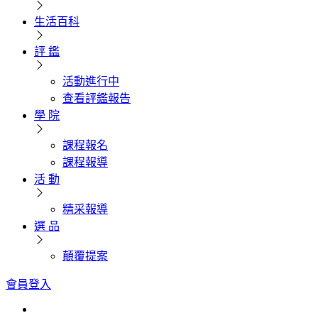
生活百科
評 鑑
活動進行中
查看評鑑報告
學 院
課程報名
課程報導
活 動
精采報導
選 品
顛覆提案
會員登入