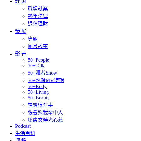
理 財
職場就業
熟年法律
退休理財
策 展
專題
圖片故事
影 音
50+People
50+Talk
50+讀者Show
50+熟齡MV特輯
50+Body
50+Living
50+Beauty
神經很有事
張曼娟我輩中人
鄧惠文時光心蘊
Podcast
生活百科
評 鑑