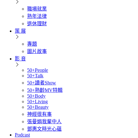
職場就業
熟年法律
退休理財
策 展
專題
圖片故事
影 音
50+People
50+Talk
50+讀者Show
50+熟齡MV特輯
50+Body
50+Living
50+Beauty
神經很有事
張曼娟我輩中人
鄧惠文時光心蘊
Podcast