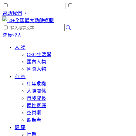
贊助我們
會員登入
人 物
CEO生活學
國內人物
國際人物
心 靈
中年危機
人際關係
自我成長
兩性家庭
空巢期
照顧者
健 康
性愛