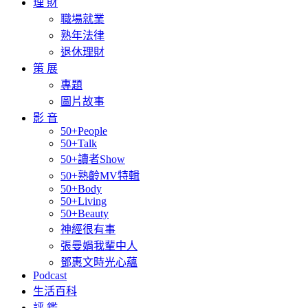
理 財
職場就業
熟年法律
退休理財
策 展
專題
圖片故事
影 音
50+People
50+Talk
50+讀者Show
50+熟齡MV特輯
50+Body
50+Living
50+Beauty
神經很有事
張曼娟我輩中人
鄧惠文時光心蘊
Podcast
生活百科
評 鑑