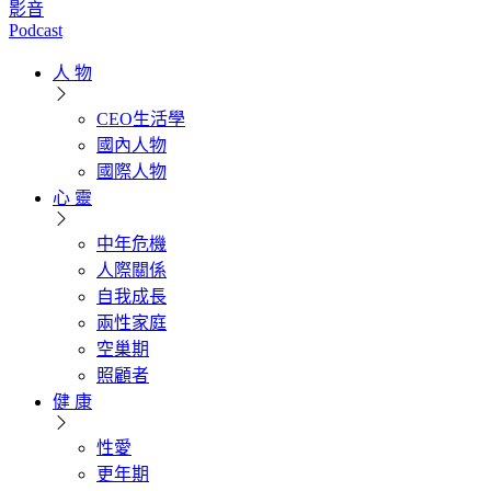
影音
Podcast
人 物
CEO生活學
國內人物
國際人物
心 靈
中年危機
人際關係
自我成長
兩性家庭
空巢期
照顧者
健 康
性愛
更年期