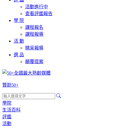
活動進行中
查看評鑑報告
學 院
課程報名
課程報導
活 動
精采報導
選 品
顛覆提案
贊助50+
學院
生活百科
評鑑
活動