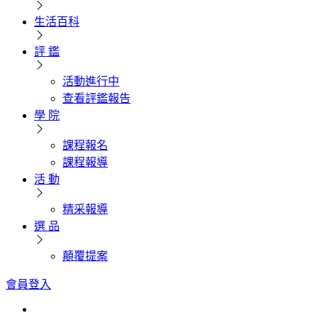
生活百科
評 鑑
活動進行中
查看評鑑報告
學 院
課程報名
課程報導
活 動
精采報導
選 品
顛覆提案
會員登入