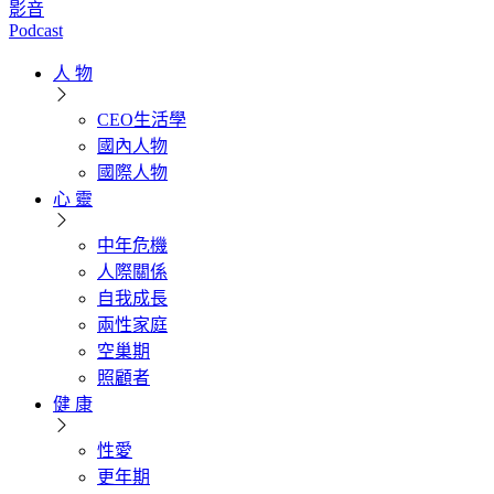
影音
Podcast
人 物
CEO生活學
國內人物
國際人物
心 靈
中年危機
人際關係
自我成長
兩性家庭
空巢期
照顧者
健 康
性愛
更年期