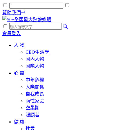
贊助我們
會員登入
人 物
CEO生活學
國內人物
國際人物
心 靈
中年危機
人際關係
自我成長
兩性家庭
空巢期
照顧者
健 康
性愛