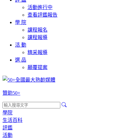
活動進行中
查看評鑑報告
學 院
課程報名
課程報導
活 動
精采報導
選 品
顛覆提案
贊助50+
學院
生活百科
評鑑
活動