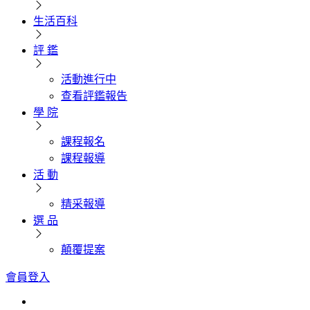
生活百科
評 鑑
活動進行中
查看評鑑報告
學 院
課程報名
課程報導
活 動
精采報導
選 品
顛覆提案
會員登入