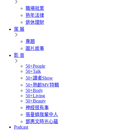
職場就業
熟年法律
退休理財
策 展
專題
圖片故事
影 音
50+People
50+Talk
50+讀者Show
50+熟齡MV特輯
50+Body
50+Living
50+Beauty
神經很有事
張曼娟我輩中人
鄧惠文時光心蘊
Podcast