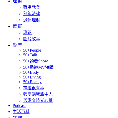
理 財
職場就業
熟年法律
退休理財
策 展
專題
圖片故事
影 音
50+People
50+Talk
50+讀者Show
50+熟齡MV特輯
50+Body
50+Living
50+Beauty
神經很有事
張曼娟我輩中人
鄧惠文時光心蘊
Podcast
生活百科
評 鑑