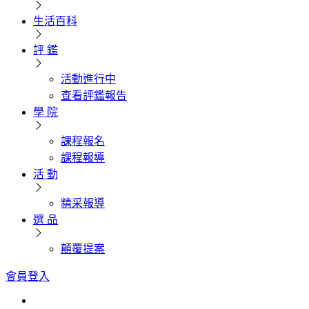
生活百科
評 鑑
活動進行中
查看評鑑報告
學 院
課程報名
課程報導
活 動
精采報導
選 品
顛覆提案
會員登入