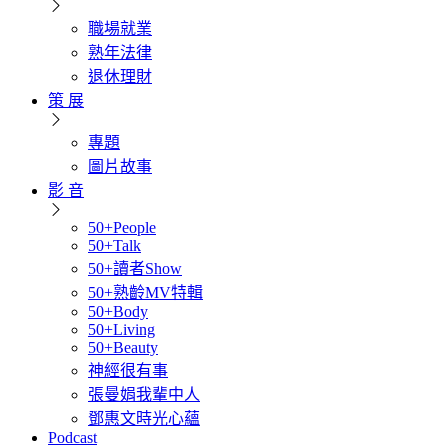
職場就業
熟年法律
退休理財
策 展
專題
圖片故事
影 音
50+People
50+Talk
50+讀者Show
50+熟齡MV特輯
50+Body
50+Living
50+Beauty
神經很有事
張曼娟我輩中人
鄧惠文時光心蘊
Podcast