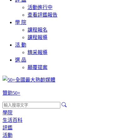
活動進行中
查看評鑑報告
學 院
課程報名
課程報導
活 動
精采報導
選 品
顛覆提案
贊助50+
學院
生活百科
評鑑
活動