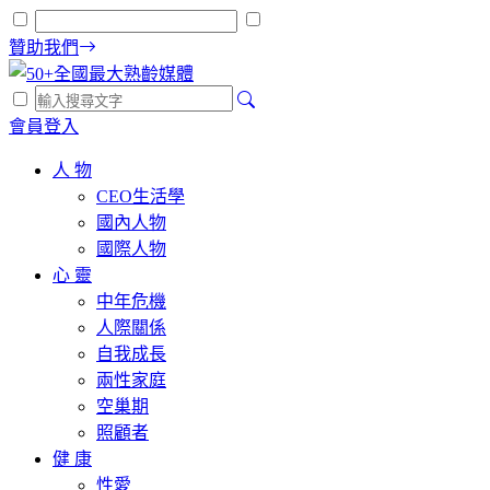
贊助我們
會員登入
人 物
CEO生活學
國內人物
國際人物
心 靈
中年危機
人際關係
自我成長
兩性家庭
空巢期
照顧者
健 康
性愛