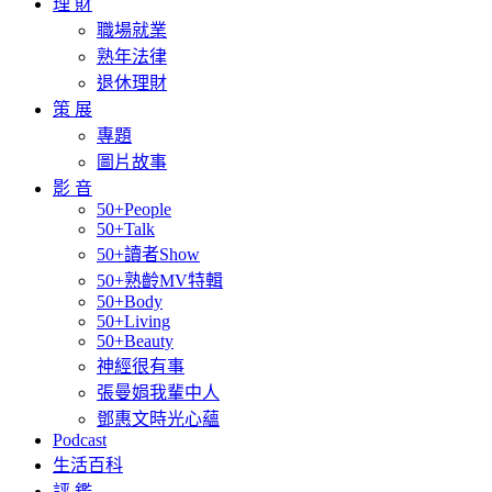
理 財
職場就業
熟年法律
退休理財
策 展
專題
圖片故事
影 音
50+People
50+Talk
50+讀者Show
50+熟齡MV特輯
50+Body
50+Living
50+Beauty
神經很有事
張曼娟我輩中人
鄧惠文時光心蘊
Podcast
生活百科
評 鑑