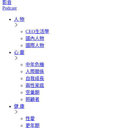
影音
Podcast
人 物
CEO生活學
國內人物
國際人物
心 靈
中年危機
人際關係
自我成長
兩性家庭
空巢期
照顧者
健 康
性愛
更年期