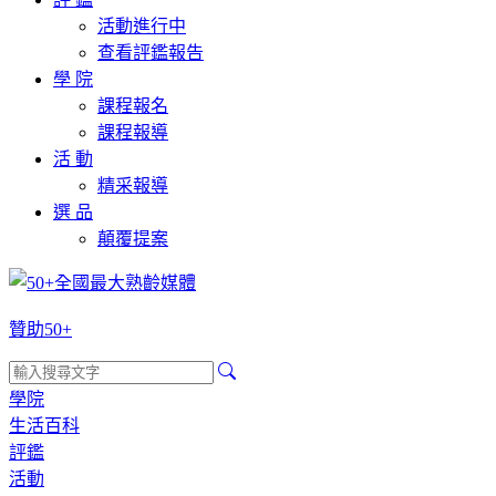
活動進行中
查看評鑑報告
學 院
課程報名
課程報導
活 動
精采報導
選 品
顛覆提案
贊助50+
學院
生活百科
評鑑
活動