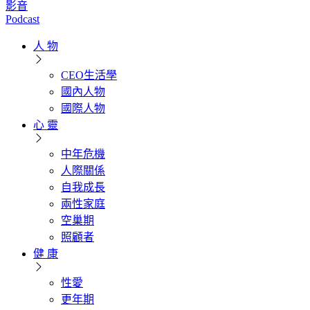
影音
Podcast
人 物
CEO生活學
國內人物
國際人物
心 靈
中年危機
人際關係
自我成長
兩性家庭
空巢期
照顧者
健 康
性愛
更年期