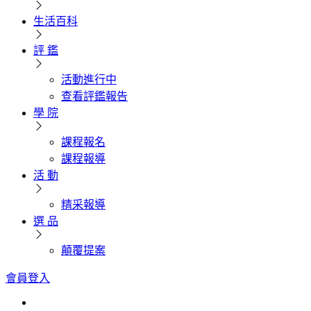
生活百科
評 鑑
活動進行中
查看評鑑報告
學 院
課程報名
課程報導
活 動
精采報導
選 品
顛覆提案
會員登入