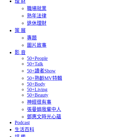
理 財
職場就業
熟年法律
退休理財
策 展
專題
圖片故事
影 音
50+People
50+Talk
50+讀者Show
50+熟齡MV特輯
50+Body
50+Living
50+Beauty
神經很有事
張曼娟我輩中人
鄧惠文時光心蘊
Podcast
生活百科
評 鑑