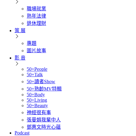
職場就業
熟年法律
退休理財
策 展
專題
圖片故事
影 音
50+People
50+Talk
50+讀者Show
50+熟齡MV特輯
50+Body
50+Living
50+Beauty
神經很有事
張曼娟我輩中人
鄧惠文時光心蘊
Podcast