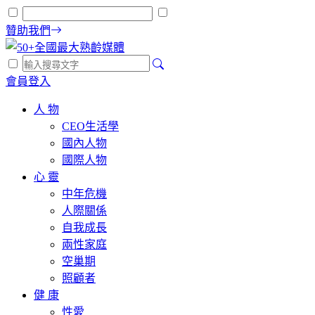
贊助我們
會員登入
人 物
CEO生活學
國內人物
國際人物
心 靈
中年危機
人際關係
自我成長
兩性家庭
空巢期
照顧者
健 康
性愛