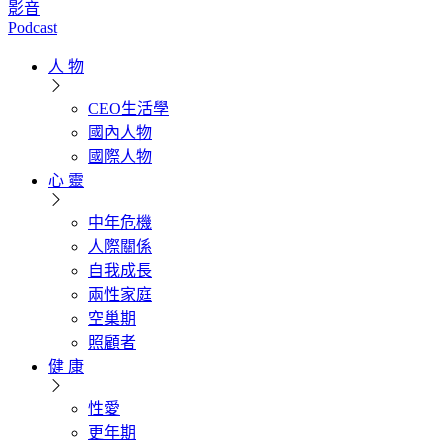
影音
Podcast
人 物
CEO生活學
國內人物
國際人物
心 靈
中年危機
人際關係
自我成長
兩性家庭
空巢期
照顧者
健 康
性愛
更年期