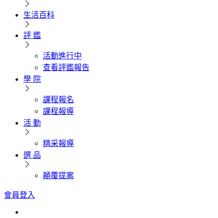
生活百科
評 鑑
活動進行中
查看評鑑報告
學 院
課程報名
課程報導
活 動
精采報導
選 品
顛覆提案
會員登入