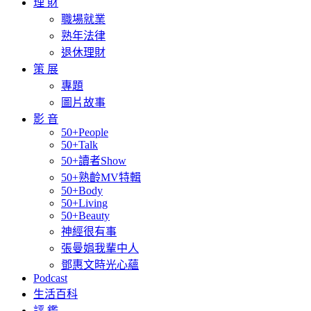
理 財
職場就業
熟年法律
退休理財
策 展
專題
圖片故事
影 音
50+People
50+Talk
50+讀者Show
50+熟齡MV特輯
50+Body
50+Living
50+Beauty
神經很有事
張曼娟我輩中人
鄧惠文時光心蘊
Podcast
生活百科
評 鑑