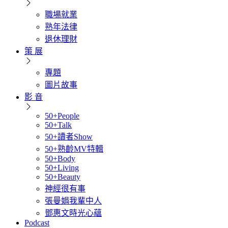
職場就業
熟年法律
退休理財
策 展
專題
圖片故事
影 音
50+People
50+Talk
50+讀者Show
50+熟齡MV特輯
50+Body
50+Living
50+Beauty
神經很有事
張曼娟我輩中人
鄧惠文時光心蘊
Podcast