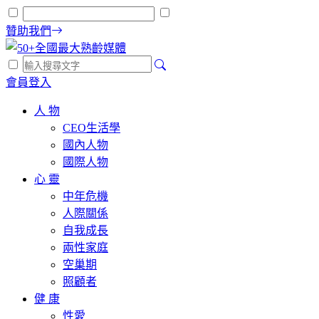
贊助我們
會員登入
人 物
CEO生活學
國內人物
國際人物
心 靈
中年危機
人際關係
自我成長
兩性家庭
空巢期
照顧者
健 康
性愛