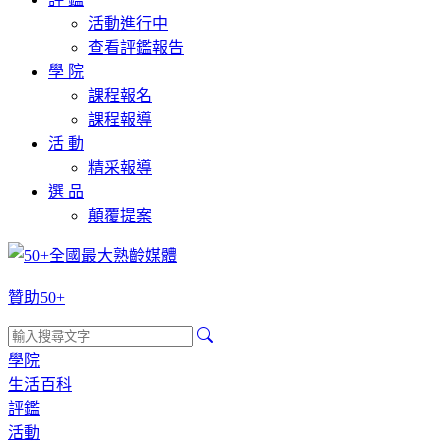
活動進行中
查看評鑑報告
學 院
課程報名
課程報導
活 動
精采報導
選 品
顛覆提案
贊助50+
學院
生活百科
評鑑
活動