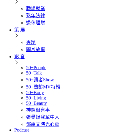
職場就業
熟年法律
退休理財
策 展
專題
圖片故事
影 音
50+People
50+Talk
50+讀者Show
50+熟齡MV特輯
50+Body
50+Living
50+Beauty
神經很有事
張曼娟我輩中人
鄧惠文時光心蘊
Podcast