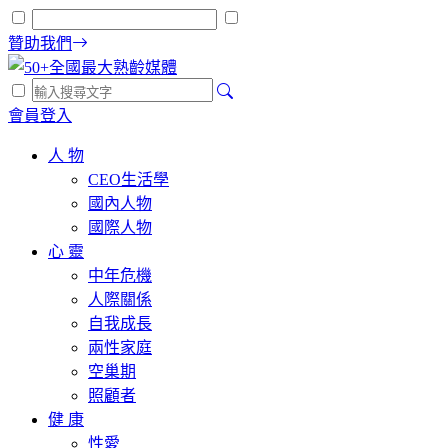
贊助我們
會員登入
人 物
CEO生活學
國內人物
國際人物
心 靈
中年危機
人際關係
自我成長
兩性家庭
空巢期
照顧者
健 康
性愛