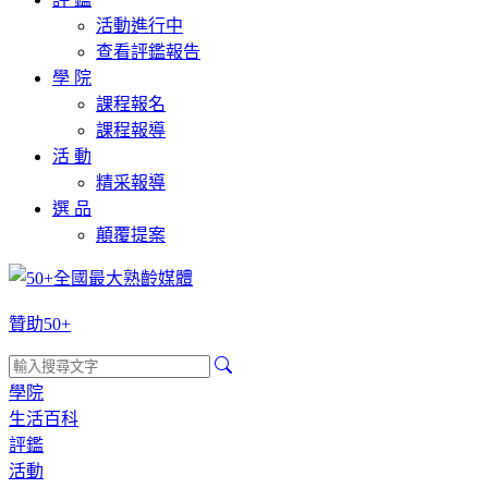
活動進行中
查看評鑑報告
學 院
課程報名
課程報導
活 動
精采報導
選 品
顛覆提案
贊助50+
學院
生活百科
評鑑
活動