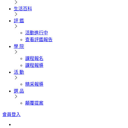
生活百科
評 鑑
活動進行中
查看評鑑報告
學 院
課程報名
課程報導
活 動
精采報導
選 品
顛覆提案
會員登入