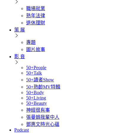
職場就業
熟年法律
退休理財
策 展
專題
圖片故事
影 音
50+People
50+Talk
50+讀者Show
50+熟齡MV特輯
50+Body
50+Living
50+Beauty
神經很有事
張曼娟我輩中人
鄧惠文時光心蘊
Podcast