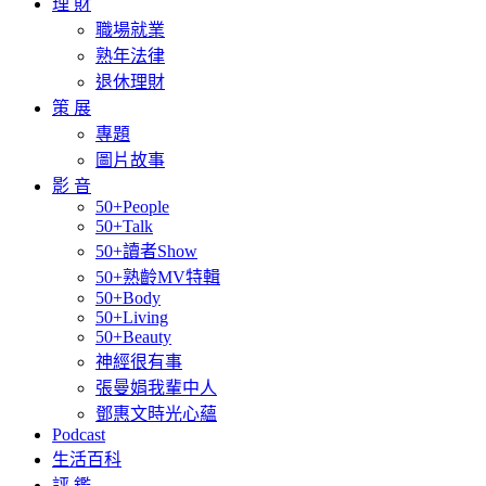
理 財
職場就業
熟年法律
退休理財
策 展
專題
圖片故事
影 音
50+People
50+Talk
50+讀者Show
50+熟齡MV特輯
50+Body
50+Living
50+Beauty
神經很有事
張曼娟我輩中人
鄧惠文時光心蘊
Podcast
生活百科
評 鑑