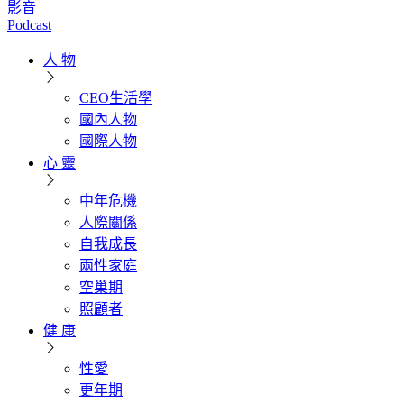
影音
Podcast
人 物
CEO生活學
國內人物
國際人物
心 靈
中年危機
人際關係
自我成長
兩性家庭
空巢期
照顧者
健 康
性愛
更年期