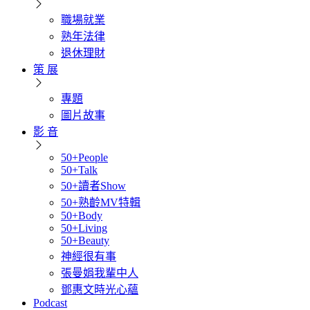
職場就業
熟年法律
退休理財
策 展
專題
圖片故事
影 音
50+People
50+Talk
50+讀者Show
50+熟齡MV特輯
50+Body
50+Living
50+Beauty
神經很有事
張曼娟我輩中人
鄧惠文時光心蘊
Podcast