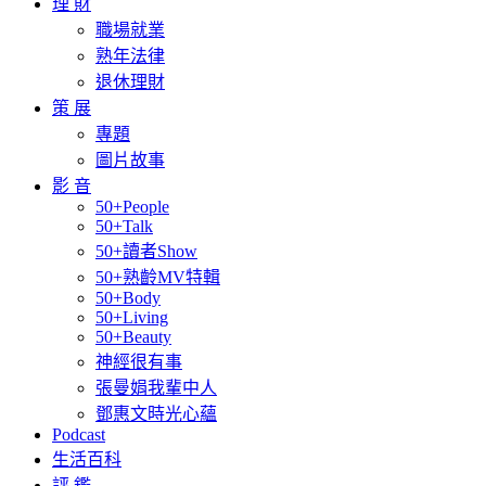
理 財
職場就業
熟年法律
退休理財
策 展
專題
圖片故事
影 音
50+People
50+Talk
50+讀者Show
50+熟齡MV特輯
50+Body
50+Living
50+Beauty
神經很有事
張曼娟我輩中人
鄧惠文時光心蘊
Podcast
生活百科
評 鑑