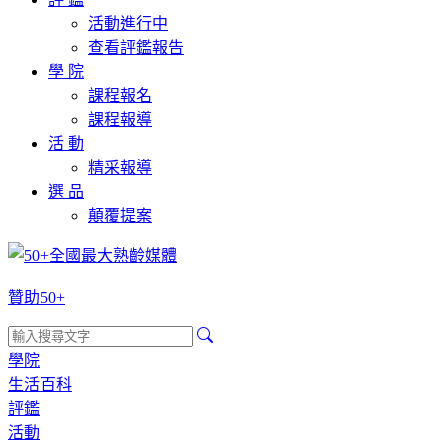
活動進行中
查看評鑑報告
學 院
課程報名
課程報導
活 動
精采報導
選 品
顛覆提案
贊助50+
學院
生活百科
評鑑
活動