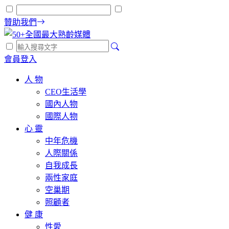
贊助我們
會員登入
人 物
CEO生活學
國內人物
國際人物
心 靈
中年危機
人際關係
自我成長
兩性家庭
空巢期
照顧者
健 康
性愛