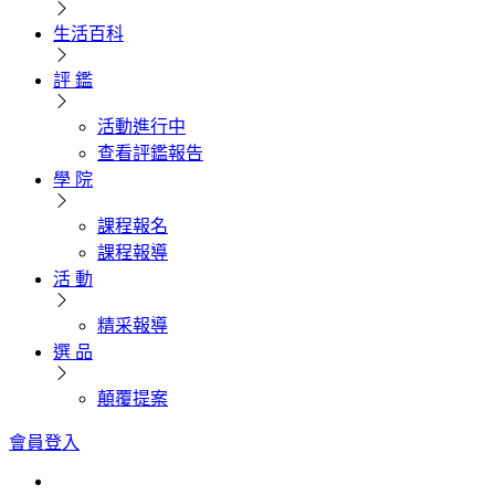
生活百科
評 鑑
活動進行中
查看評鑑報告
學 院
課程報名
課程報導
活 動
精采報導
選 品
顛覆提案
會員登入