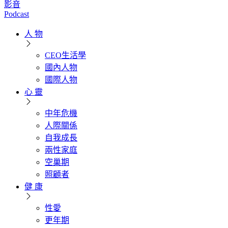
影音
Podcast
人 物
CEO生活學
國內人物
國際人物
心 靈
中年危機
人際關係
自我成長
兩性家庭
空巢期
照顧者
健 康
性愛
更年期