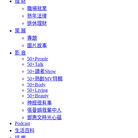
理 財
職場就業
熟年法律
退休理財
策 展
專題
圖片故事
影 音
50+People
50+Talk
50+讀者Show
50+熟齡MV特輯
50+Body
50+Living
50+Beauty
神經很有事
張曼娟我輩中人
鄧惠文時光心蘊
Podcast
生活百科
評 鑑