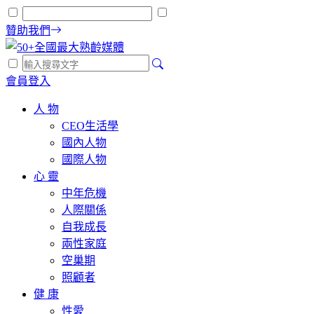
贊助我們
會員登入
人 物
CEO生活學
國內人物
國際人物
心 靈
中年危機
人際關係
自我成長
兩性家庭
空巢期
照顧者
健 康
性愛