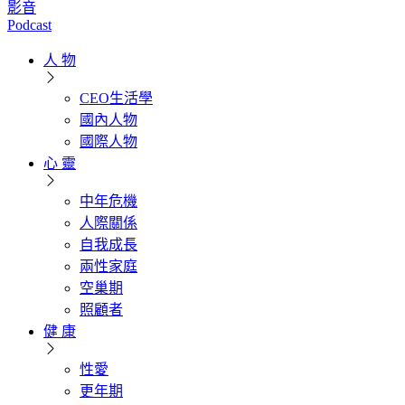
影音
Podcast
人 物
CEO生活學
國內人物
國際人物
心 靈
中年危機
人際關係
自我成長
兩性家庭
空巢期
照顧者
健 康
性愛
更年期