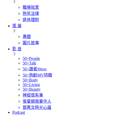
職場就業
熟年法律
退休理財
策 展
專題
圖片故事
影 音
50+People
50+Talk
50+讀者Show
50+熟齡MV特輯
50+Body
50+Living
50+Beauty
神經很有事
張曼娟我輩中人
鄧惠文時光心蘊
Podcast