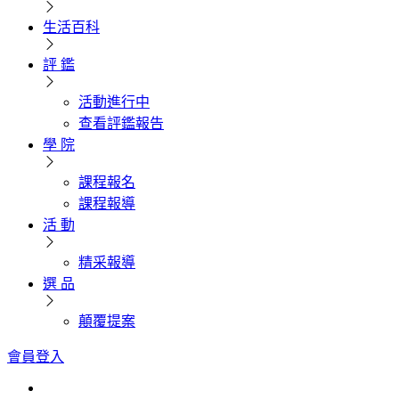
生活百科
評 鑑
活動進行中
查看評鑑報告
學 院
課程報名
課程報導
活 動
精采報導
選 品
顛覆提案
會員登入