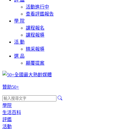
活動進行中
查看評鑑報告
學 院
課程報名
課程報導
活 動
精采報導
選 品
顛覆提案
贊助50+
學院
生活百科
評鑑
活動