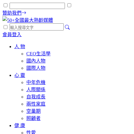
贊助我們
會員登入
人 物
CEO生活學
國內人物
國際人物
心 靈
中年危機
人際關係
自我成長
兩性家庭
空巢期
照顧者
健 康
性愛