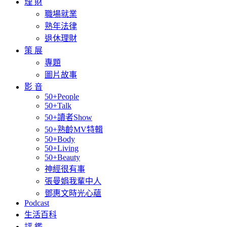
理 財
職場就業
熟年法律
退休理財
策 展
專題
圖片故事
影 音
50+People
50+Talk
50+讀者Show
50+熟齡MV特輯
50+Body
50+Living
50+Beauty
神經很有事
張曼娟我輩中人
鄧惠文時光心蘊
Podcast
生活百科
評 鑑