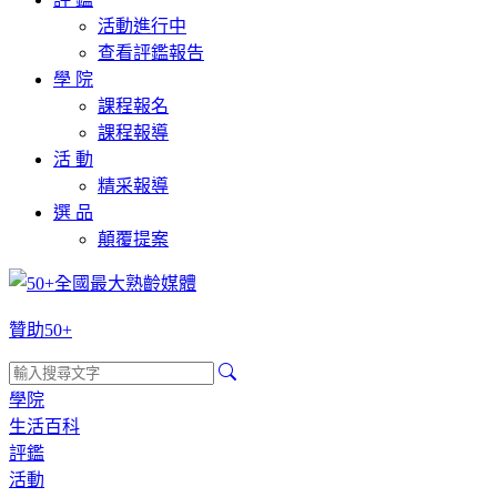
活動進行中
查看評鑑報告
學 院
課程報名
課程報導
活 動
精采報導
選 品
顛覆提案
贊助50+
學院
生活百科
評鑑
活動