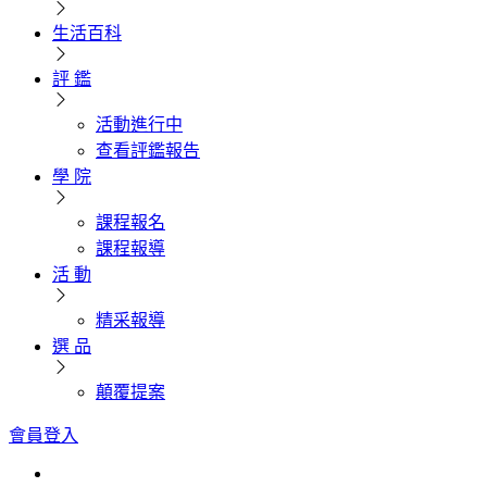
生活百科
評 鑑
活動進行中
查看評鑑報告
學 院
課程報名
課程報導
活 動
精采報導
選 品
顛覆提案
會員登入