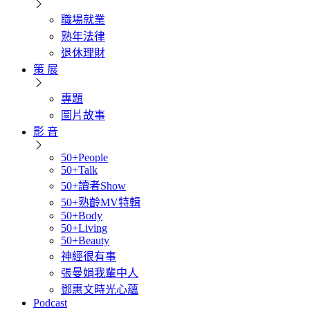
職場就業
熟年法律
退休理財
策 展
專題
圖片故事
影 音
50+People
50+Talk
50+讀者Show
50+熟齡MV特輯
50+Body
50+Living
50+Beauty
神經很有事
張曼娟我輩中人
鄧惠文時光心蘊
Podcast