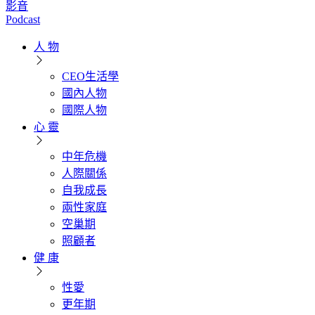
影音
Podcast
人 物
CEO生活學
國內人物
國際人物
心 靈
中年危機
人際關係
自我成長
兩性家庭
空巢期
照顧者
健 康
性愛
更年期