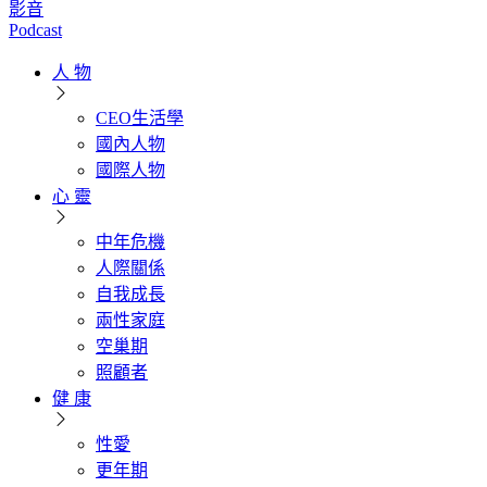
影音
Podcast
人 物
CEO生活學
國內人物
國際人物
心 靈
中年危機
人際關係
自我成長
兩性家庭
空巢期
照顧者
健 康
性愛
更年期