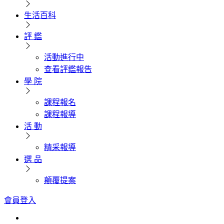
生活百科
評 鑑
活動進行中
查看評鑑報告
學 院
課程報名
課程報導
活 動
精采報導
選 品
顛覆提案
會員登入