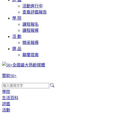
活動進行中
查看評鑑報告
學 院
課程報名
課程報導
活 動
精采報導
選 品
顛覆提案
贊助50+
學院
生活百科
評鑑
活動