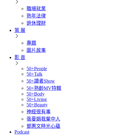
職場就業
熟年法律
退休理財
策 展
專題
圖片故事
影 音
50+People
50+Talk
50+讀者Show
50+熟齡MV特輯
50+Body
50+Living
50+Beauty
神經很有事
張曼娟我輩中人
鄧惠文時光心蘊
Podcast