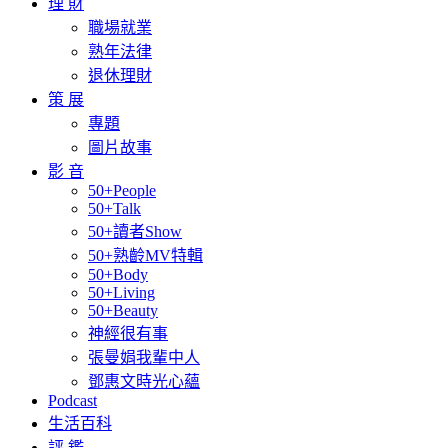
理 財
職場就業
熟年法律
退休理財
策 展
專題
圖片故事
影 音
50+People
50+Talk
50+讀者Show
50+熟齡MV特輯
50+Body
50+Living
50+Beauty
神經很有事
張曼娟我輩中人
鄧惠文時光心蘊
Podcast
生活百科
評 鑑