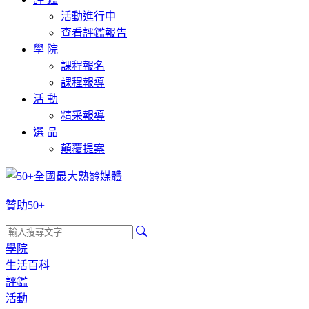
活動進行中
查看評鑑報告
學 院
課程報名
課程報導
活 動
精采報導
選 品
顛覆提案
贊助50+
學院
生活百科
評鑑
活動