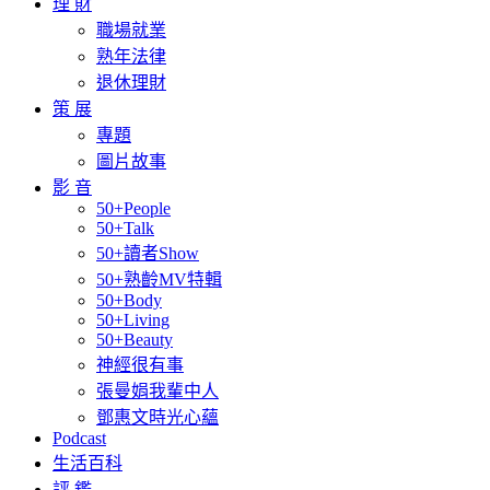
理 財
職場就業
熟年法律
退休理財
策 展
專題
圖片故事
影 音
50+People
50+Talk
50+讀者Show
50+熟齡MV特輯
50+Body
50+Living
50+Beauty
神經很有事
張曼娟我輩中人
鄧惠文時光心蘊
Podcast
生活百科
評 鑑