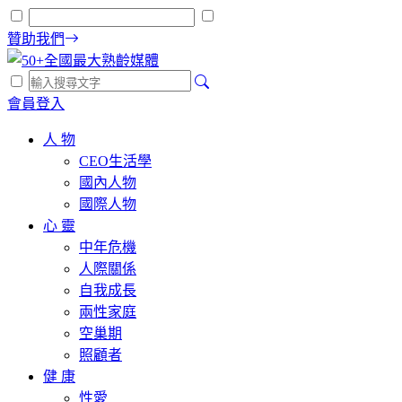
贊助我們
會員登入
人 物
CEO生活學
國內人物
國際人物
心 靈
中年危機
人際關係
自我成長
兩性家庭
空巢期
照顧者
健 康
性愛