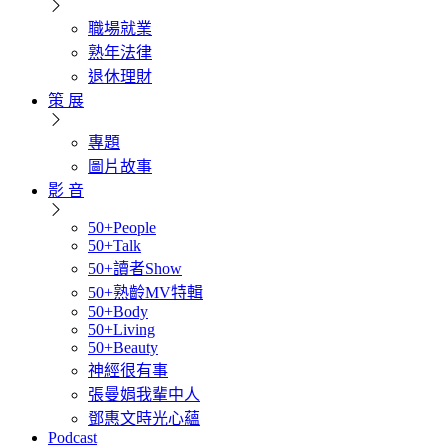
職場就業
熟年法律
退休理財
策 展
專題
圖片故事
影 音
50+People
50+Talk
50+讀者Show
50+熟齡MV特輯
50+Body
50+Living
50+Beauty
神經很有事
張曼娟我輩中人
鄧惠文時光心蘊
Podcast