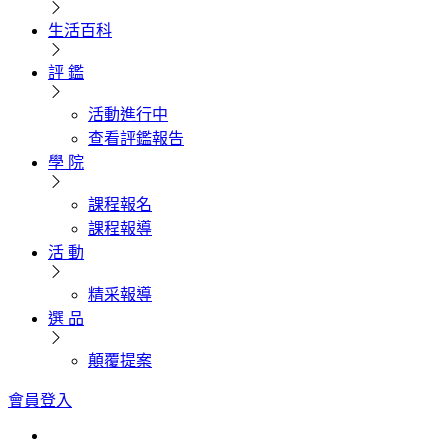
生活百科
評 鑑
活動進行中
查看評鑑報告
學 院
課程報名
課程報導
活 動
精采報導
選 品
顛覆提案
會員登入