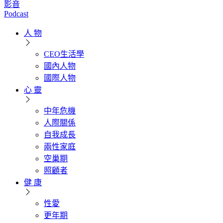
影音
Podcast
人 物
CEO生活學
國內人物
國際人物
心 靈
中年危機
人際關係
自我成長
兩性家庭
空巢期
照顧者
健 康
性愛
更年期