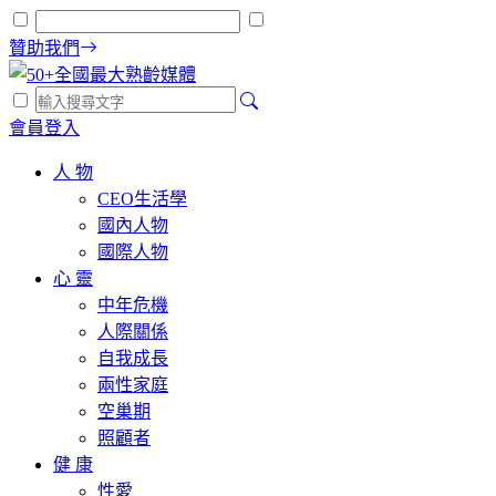
贊助我們
會員登入
人 物
CEO生活學
國內人物
國際人物
心 靈
中年危機
人際關係
自我成長
兩性家庭
空巢期
照顧者
健 康
性愛