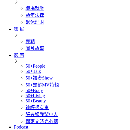
職場就業
熟年法律
退休理財
策 展
專題
圖片故事
影 音
50+People
50+Talk
50+讀者Show
50+熟齡MV特輯
50+Body
50+Living
50+Beauty
神經很有事
張曼娟我輩中人
鄧惠文時光心蘊
Podcast