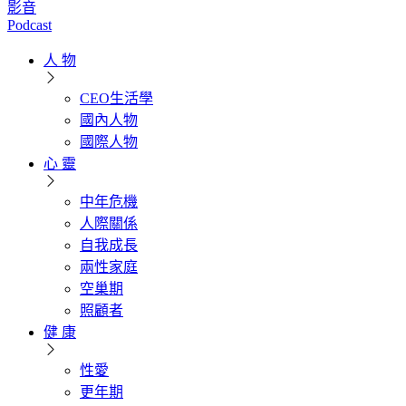
影音
Podcast
人 物
CEO生活學
國內人物
國際人物
心 靈
中年危機
人際關係
自我成長
兩性家庭
空巢期
照顧者
健 康
性愛
更年期