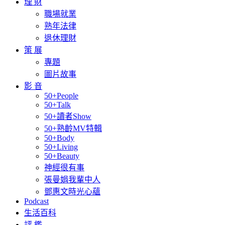
理 財
職場就業
熟年法律
退休理財
策 展
專題
圖片故事
影 音
50+People
50+Talk
50+讀者Show
50+熟齡MV特輯
50+Body
50+Living
50+Beauty
神經很有事
張曼娟我輩中人
鄧惠文時光心蘊
Podcast
生活百科
評 鑑