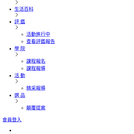
生活百科
評 鑑
活動進行中
查看評鑑報告
學 院
課程報名
課程報導
活 動
精采報導
選 品
顛覆提案
會員登入