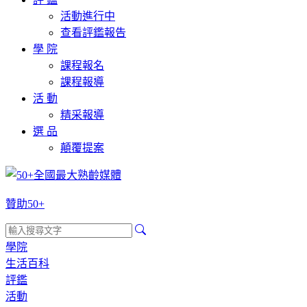
活動進行中
查看評鑑報告
學 院
課程報名
課程報導
活 動
精采報導
選 品
顛覆提案
贊助50+
學院
生活百科
評鑑
活動