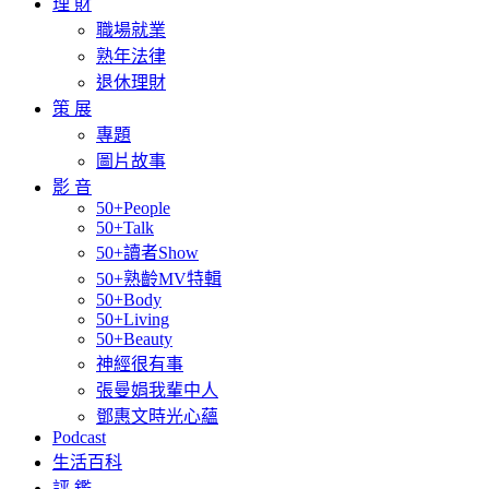
理 財
職場就業
熟年法律
退休理財
策 展
專題
圖片故事
影 音
50+People
50+Talk
50+讀者Show
50+熟齡MV特輯
50+Body
50+Living
50+Beauty
神經很有事
張曼娟我輩中人
鄧惠文時光心蘊
Podcast
生活百科
評 鑑