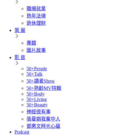
職場就業
熟年法律
退休理財
策 展
專題
圖片故事
影 音
50+People
50+Talk
50+讀者Show
50+熟齡MV特輯
50+Body
50+Living
50+Beauty
神經很有事
張曼娟我輩中人
鄧惠文時光心蘊
Podcast