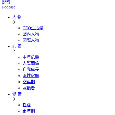
影音
Podcast
人 物
CEO生活學
國內人物
國際人物
心 靈
中年危機
人際關係
自我成長
兩性家庭
空巢期
照顧者
健 康
性愛
更年期