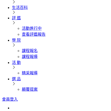
生活百科
評 鑑
活動進行中
查看評鑑報告
學 院
課程報名
課程報導
活 動
精采報導
選 品
顛覆提案
會員登入