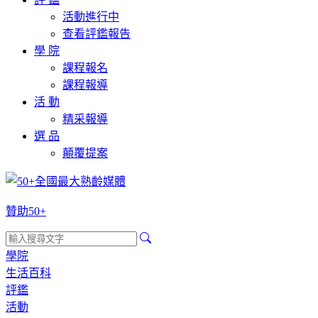
活動進行中
查看評鑑報告
學 院
課程報名
課程報導
活 動
精采報導
選 品
顛覆提案
贊助50+
學院
生活百科
評鑑
活動