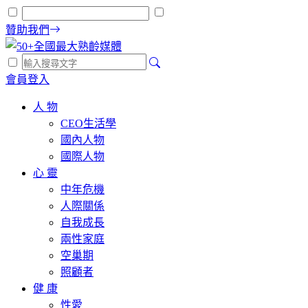
贊助我們
會員登入
人 物
CEO生活學
國內人物
國際人物
心 靈
中年危機
人際關係
自我成長
兩性家庭
空巢期
照顧者
健 康
性愛