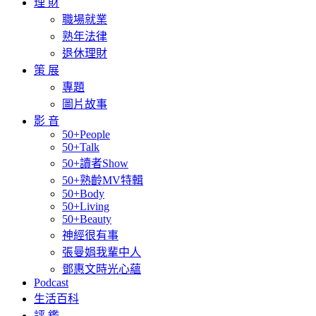
理 財
職場就業
熟年法律
退休理財
策 展
專題
圖片故事
影 音
50+People
50+Talk
50+讀者Show
50+熟齡MV特輯
50+Body
50+Living
50+Beauty
神經很有事
張曼娟我輩中人
鄧惠文時光心蘊
Podcast
生活百科
評 鑑