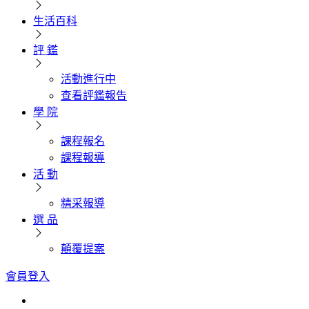
生活百科
評 鑑
活動進行中
查看評鑑報告
學 院
課程報名
課程報導
活 動
精采報導
選 品
顛覆提案
會員登入