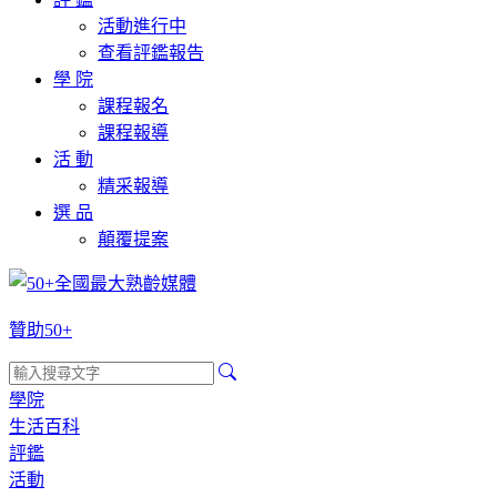
活動進行中
查看評鑑報告
學 院
課程報名
課程報導
活 動
精采報導
選 品
顛覆提案
贊助50+
學院
生活百科
評鑑
活動