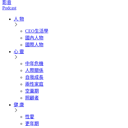
影音
Podcast
人 物
CEO生活學
國內人物
國際人物
心 靈
中年危機
人際關係
自我成長
兩性家庭
空巢期
照顧者
健 康
性愛
更年期