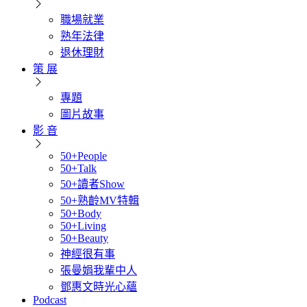
職場就業
熟年法律
退休理財
策 展
專題
圖片故事
影 音
50+People
50+Talk
50+讀者Show
50+熟齡MV特輯
50+Body
50+Living
50+Beauty
神經很有事
張曼娟我輩中人
鄧惠文時光心蘊
Podcast