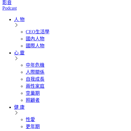
影音
Podcast
人 物
CEO生活學
國內人物
國際人物
心 靈
中年危機
人際關係
自我成長
兩性家庭
空巢期
照顧者
健 康
性愛
更年期