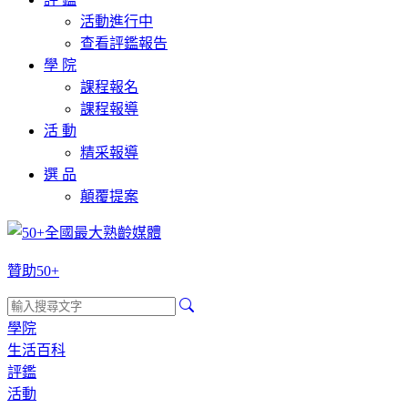
活動進行中
查看評鑑報告
學 院
課程報名
課程報導
活 動
精采報導
選 品
顛覆提案
贊助50+
學院
生活百科
評鑑
活動