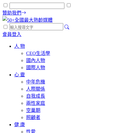
贊助我們
會員登入
人 物
CEO生活學
國內人物
國際人物
心 靈
中年危機
人際關係
自我成長
兩性家庭
空巢期
照顧者
健 康
性愛