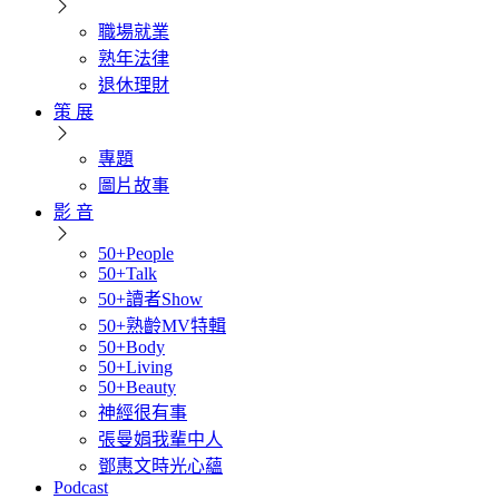
職場就業
熟年法律
退休理財
策 展
專題
圖片故事
影 音
50+People
50+Talk
50+讀者Show
50+熟齡MV特輯
50+Body
50+Living
50+Beauty
神經很有事
張曼娟我輩中人
鄧惠文時光心蘊
Podcast