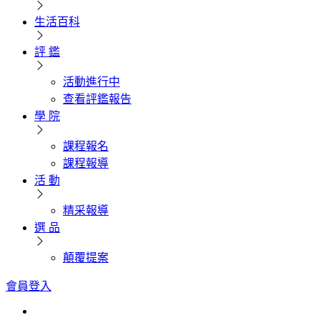
生活百科
評 鑑
活動進行中
查看評鑑報告
學 院
課程報名
課程報導
活 動
精采報導
選 品
顛覆提案
會員登入