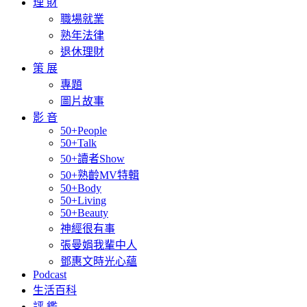
理 財
職場就業
熟年法律
退休理財
策 展
專題
圖片故事
影 音
50+People
50+Talk
50+讀者Show
50+熟齡MV特輯
50+Body
50+Living
50+Beauty
神經很有事
張曼娟我輩中人
鄧惠文時光心蘊
Podcast
生活百科
評 鑑