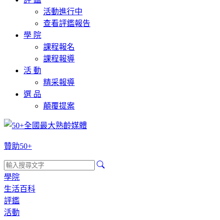
活動進行中
查看評鑑報告
學 院
課程報名
課程報導
活 動
精采報導
選 品
顛覆提案
贊助50+
學院
生活百科
評鑑
活動