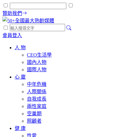
贊助我們
會員登入
人 物
CEO生活學
國內人物
國際人物
心 靈
中年危機
人際關係
自我成長
兩性家庭
空巢期
照顧者
健 康
性愛