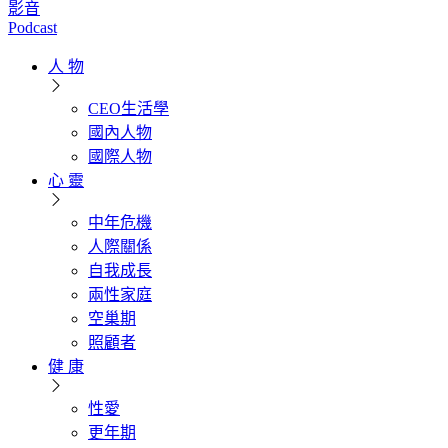
影音
Podcast
人 物
CEO生活學
國內人物
國際人物
心 靈
中年危機
人際關係
自我成長
兩性家庭
空巢期
照顧者
健 康
性愛
更年期