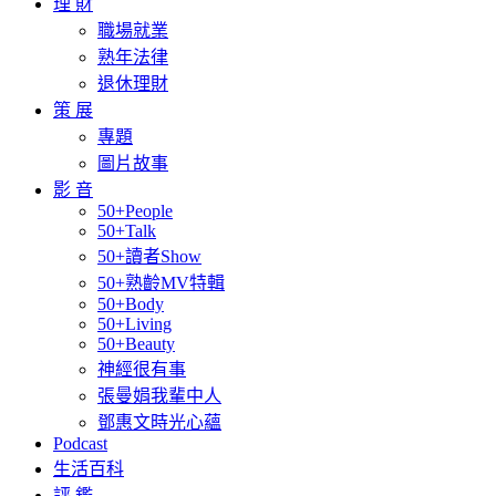
理 財
職場就業
熟年法律
退休理財
策 展
專題
圖片故事
影 音
50+People
50+Talk
50+讀者Show
50+熟齡MV特輯
50+Body
50+Living
50+Beauty
神經很有事
張曼娟我輩中人
鄧惠文時光心蘊
Podcast
生活百科
評 鑑