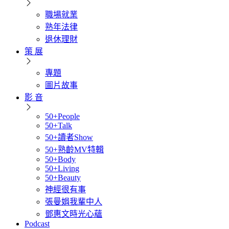
職場就業
熟年法律
退休理財
策 展
專題
圖片故事
影 音
50+People
50+Talk
50+讀者Show
50+熟齡MV特輯
50+Body
50+Living
50+Beauty
神經很有事
張曼娟我輩中人
鄧惠文時光心蘊
Podcast