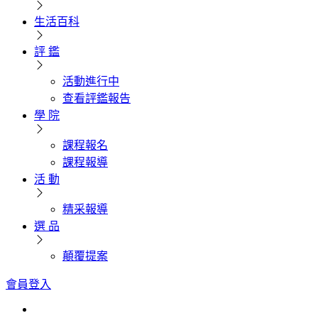
生活百科
評 鑑
活動進行中
查看評鑑報告
學 院
課程報名
課程報導
活 動
精采報導
選 品
顛覆提案
會員登入