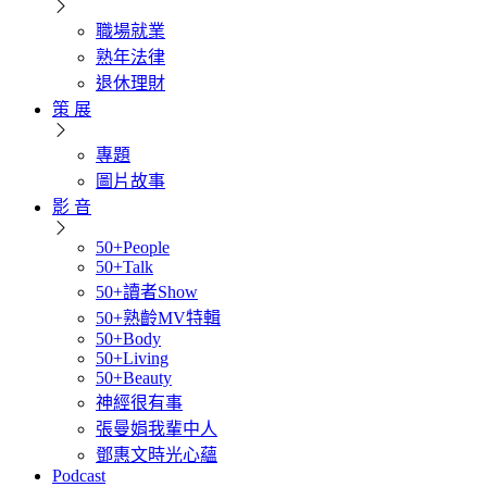
職場就業
熟年法律
退休理財
策 展
專題
圖片故事
影 音
50+People
50+Talk
50+讀者Show
50+熟齡MV特輯
50+Body
50+Living
50+Beauty
神經很有事
張曼娟我輩中人
鄧惠文時光心蘊
Podcast