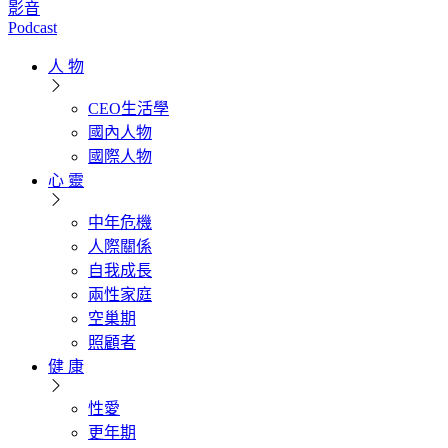
影音
Podcast
人 物
CEO生活學
國內人物
國際人物
心 靈
中年危機
人際關係
自我成長
兩性家庭
空巢期
照顧者
健 康
性愛
更年期