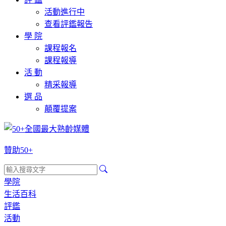
活動進行中
查看評鑑報告
學 院
課程報名
課程報導
活 動
精采報導
選 品
顛覆提案
贊助50+
學院
生活百科
評鑑
活動