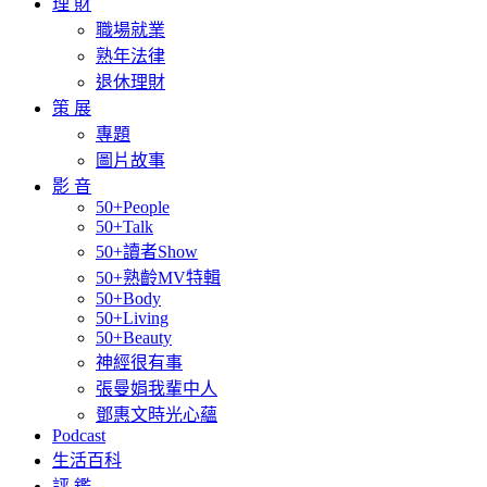
理 財
職場就業
熟年法律
退休理財
策 展
專題
圖片故事
影 音
50+People
50+Talk
50+讀者Show
50+熟齡MV特輯
50+Body
50+Living
50+Beauty
神經很有事
張曼娟我輩中人
鄧惠文時光心蘊
Podcast
生活百科
評 鑑