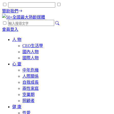
贊助我們
會員登入
人 物
CEO生活學
國內人物
國際人物
心 靈
中年危機
人際關係
自我成長
兩性家庭
空巢期
照顧者
健 康
性愛