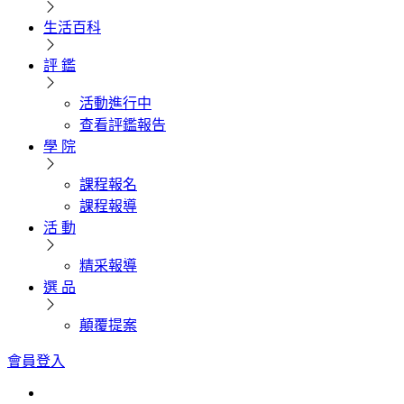
生活百科
評 鑑
活動進行中
查看評鑑報告
學 院
課程報名
課程報導
活 動
精采報導
選 品
顛覆提案
會員登入