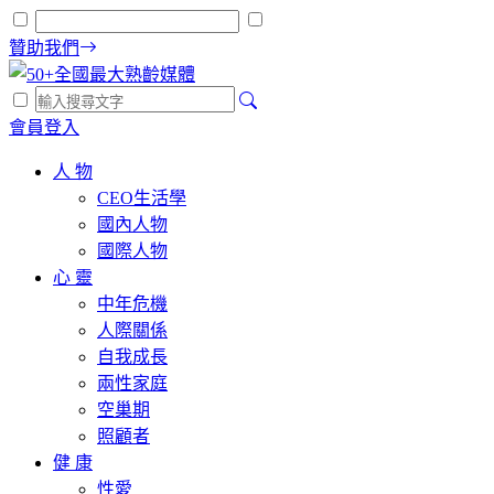
贊助我們
會員登入
人 物
CEO生活學
國內人物
國際人物
心 靈
中年危機
人際關係
自我成長
兩性家庭
空巢期
照顧者
健 康
性愛