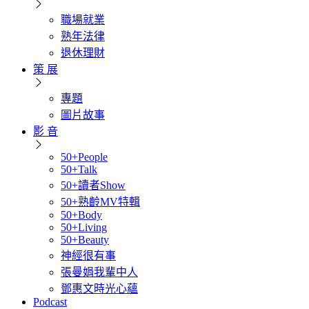
職場就業
熟年法律
退休理財
策 展
專題
圖片故事
影 音
50+People
50+Talk
50+讀者Show
50+熟齡MV特輯
50+Body
50+Living
50+Beauty
神經很有事
張曼娟我輩中人
鄧惠文時光心蘊
Podcast