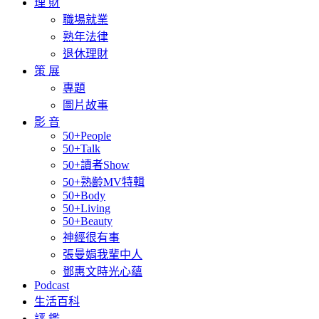
理 財
職場就業
熟年法律
退休理財
策 展
專題
圖片故事
影 音
50+People
50+Talk
50+讀者Show
50+熟齡MV特輯
50+Body
50+Living
50+Beauty
神經很有事
張曼娟我輩中人
鄧惠文時光心蘊
Podcast
生活百科
評 鑑