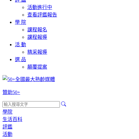
活動進行中
查看評鑑報告
學 院
課程報名
課程報導
活 動
精采報導
選 品
顛覆提案
贊助50+
學院
生活百科
評鑑
活動