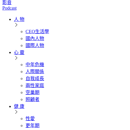
影音
Podcast
人 物
CEO生活學
國內人物
國際人物
心 靈
中年危機
人際關係
自我成長
兩性家庭
空巢期
照顧者
健 康
性愛
更年期