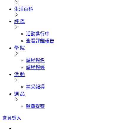
生活百科
評 鑑
活動進行中
查看評鑑報告
學 院
課程報名
課程報導
活 動
精采報導
選 品
顛覆提案
會員登入