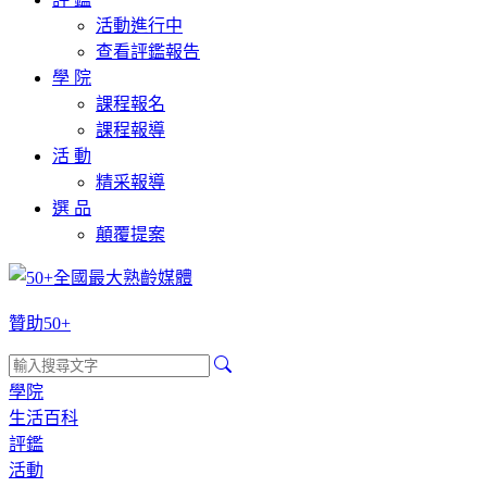
活動進行中
查看評鑑報告
學 院
課程報名
課程報導
活 動
精采報導
選 品
顛覆提案
贊助50+
學院
生活百科
評鑑
活動