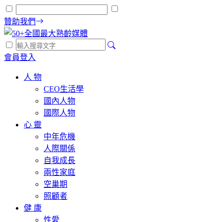
贊助我們
會員登入
人 物
CEO生活學
國內人物
國際人物
心 靈
中年危機
人際關係
自我成長
兩性家庭
空巢期
照顧者
健 康
性愛