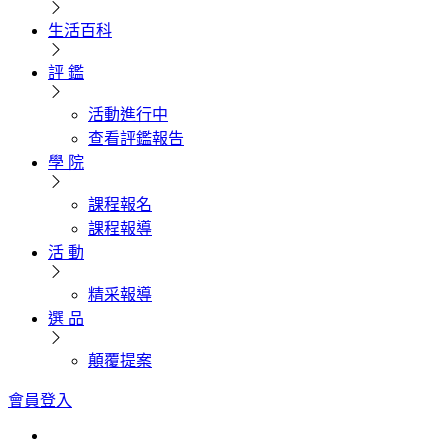
生活百科
評 鑑
活動進行中
查看評鑑報告
學 院
課程報名
課程報導
活 動
精采報導
選 品
顛覆提案
會員登入