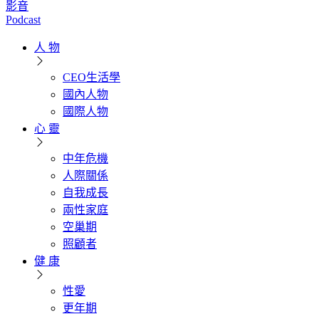
影音
Podcast
人 物
CEO生活學
國內人物
國際人物
心 靈
中年危機
人際關係
自我成長
兩性家庭
空巢期
照顧者
健 康
性愛
更年期