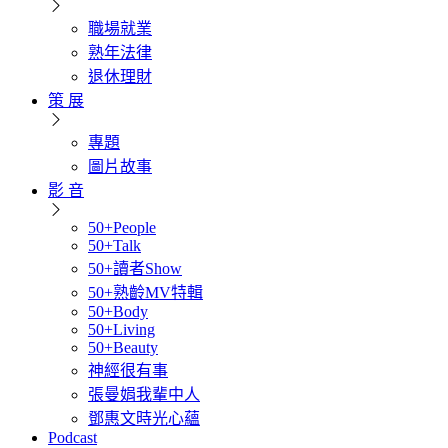
職場就業
熟年法律
退休理財
策 展
專題
圖片故事
影 音
50+People
50+Talk
50+讀者Show
50+熟齡MV特輯
50+Body
50+Living
50+Beauty
神經很有事
張曼娟我輩中人
鄧惠文時光心蘊
Podcast