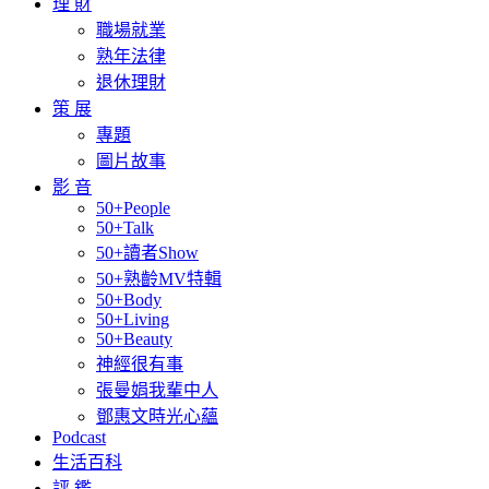
理 財
職場就業
熟年法律
退休理財
策 展
專題
圖片故事
影 音
50+People
50+Talk
50+讀者Show
50+熟齡MV特輯
50+Body
50+Living
50+Beauty
神經很有事
張曼娟我輩中人
鄧惠文時光心蘊
Podcast
生活百科
評 鑑