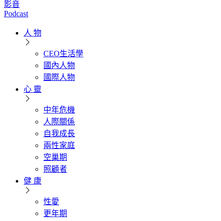
影音
Podcast
人 物
CEO生活學
國內人物
國際人物
心 靈
中年危機
人際關係
自我成長
兩性家庭
空巢期
照顧者
健 康
性愛
更年期