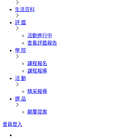
生活百科
評 鑑
活動進行中
查看評鑑報告
學 院
課程報名
課程報導
活 動
精采報導
選 品
顛覆提案
會員登入