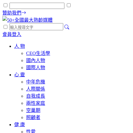
贊助我們
會員登入
人 物
CEO生活學
國內人物
國際人物
心 靈
中年危機
人際關係
自我成長
兩性家庭
空巢期
照顧者
健 康
性愛