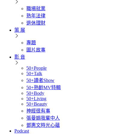
職場就業
熟年法律
退休理財
策 展
專題
圖片故事
影 音
50+People
50+Talk
50+讀者Show
50+熟齡MV特輯
50+Body
50+Living
50+Beauty
神經很有事
張曼娟我輩中人
鄧惠文時光心蘊
Podcast