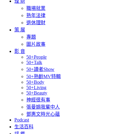
理 財
職場就業
熟年法律
退休理財
策 展
專題
圖片故事
影 音
50+People
50+Talk
50+讀者Show
50+熟齡MV特輯
50+Body
50+Living
50+Beauty
神經很有事
張曼娟我輩中人
鄧惠文時光心蘊
Podcast
生活百科
評 鑑