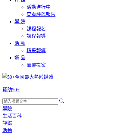
活動進行中
查看評鑑報告
學 院
課程報名
課程報導
活 動
精采報導
選 品
顛覆提案
贊助50+
學院
生活百科
評鑑
活動