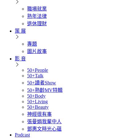
職場就業
熟年法律
退休理財
策 展
專題
圖片故事
影 音
50+People
50+Talk
50+讀者Show
50+熟齡MV特輯
50+Body
50+Living
50+Beauty
神經很有事
張曼娟我輩中人
鄧惠文時光心蘊
Podcast