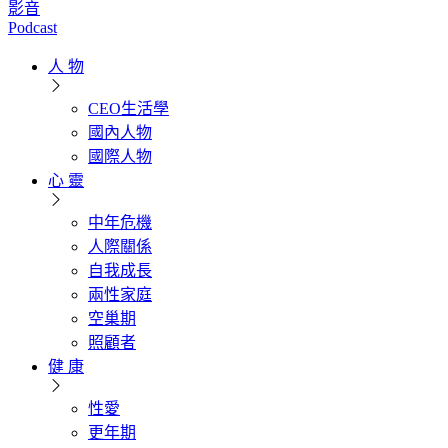
影音
Podcast
人 物
CEO生活學
國內人物
國際人物
心 靈
中年危機
人際關係
自我成長
兩性家庭
空巢期
照顧者
健 康
性愛
更年期