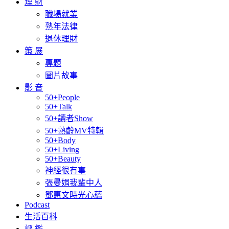
理 財
職場就業
熟年法律
退休理財
策 展
專題
圖片故事
影 音
50+People
50+Talk
50+讀者Show
50+熟齡MV特輯
50+Body
50+Living
50+Beauty
神經很有事
張曼娟我輩中人
鄧惠文時光心蘊
Podcast
生活百科
評 鑑