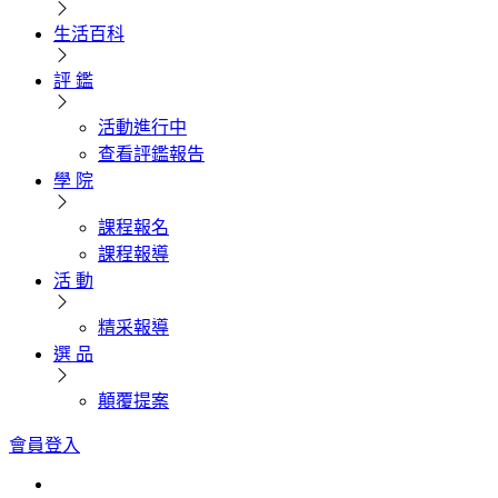
生活百科
評 鑑
活動進行中
查看評鑑報告
學 院
課程報名
課程報導
活 動
精采報導
選 品
顛覆提案
會員登入