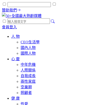
贊助我們
會員登入
人 物
CEO生活學
國內人物
國際人物
心 靈
中年危機
人際關係
自我成長
兩性家庭
空巢期
照顧者
健 康
性愛