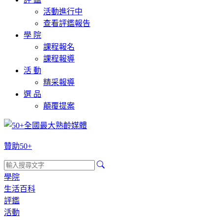
活動進行中
查看評鑑報告
學 院
課程報名
課程報導
活 動
精采報導
選 品
顛覆提案
贊助50+
學院
生活百科
評鑑
活動