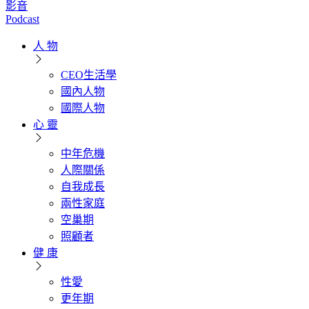
影音
Podcast
人 物
CEO生活學
國內人物
國際人物
心 靈
中年危機
人際關係
自我成長
兩性家庭
空巢期
照顧者
健 康
性愛
更年期