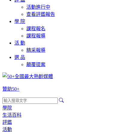
活動進行中
查看評鑑報告
學 院
課程報名
課程報導
活 動
精采報導
選 品
顛覆提案
贊助50+
學院
生活百科
評鑑
活動