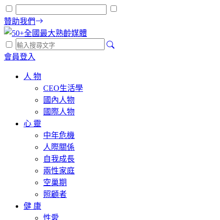
贊助我們
會員登入
人 物
CEO生活學
國內人物
國際人物
心 靈
中年危機
人際關係
自我成長
兩性家庭
空巢期
照顧者
健 康
性愛