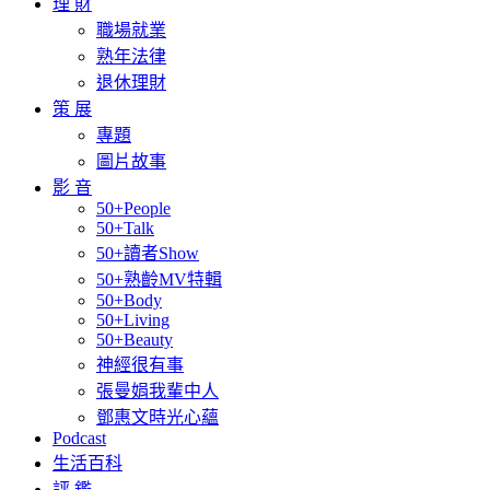
理 財
職場就業
熟年法律
退休理財
策 展
專題
圖片故事
影 音
50+People
50+Talk
50+讀者Show
50+熟齡MV特輯
50+Body
50+Living
50+Beauty
神經很有事
張曼娟我輩中人
鄧惠文時光心蘊
Podcast
生活百科
評 鑑