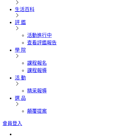
生活百科
評 鑑
活動進行中
查看評鑑報告
學 院
課程報名
課程報導
活 動
精采報導
選 品
顛覆提案
會員登入