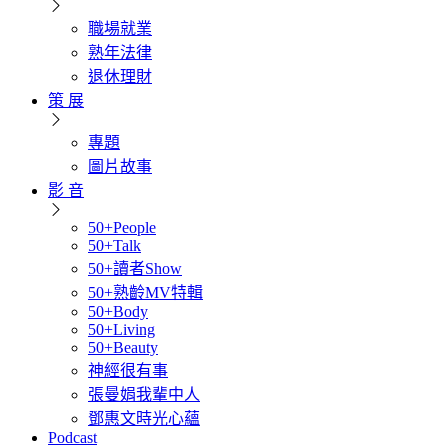
職場就業
熟年法律
退休理財
策 展
專題
圖片故事
影 音
50+People
50+Talk
50+讀者Show
50+熟齡MV特輯
50+Body
50+Living
50+Beauty
神經很有事
張曼娟我輩中人
鄧惠文時光心蘊
Podcast