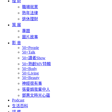
理 財
職場就業
熟年法律
退休理財
策 展
專題
圖片故事
影 音
50+People
50+Talk
50+讀者Show
50+熟齡MV特輯
50+Body
50+Living
50+Beauty
神經很有事
張曼娟我輩中人
鄧惠文時光心蘊
Podcast
生活百科
評 鑑