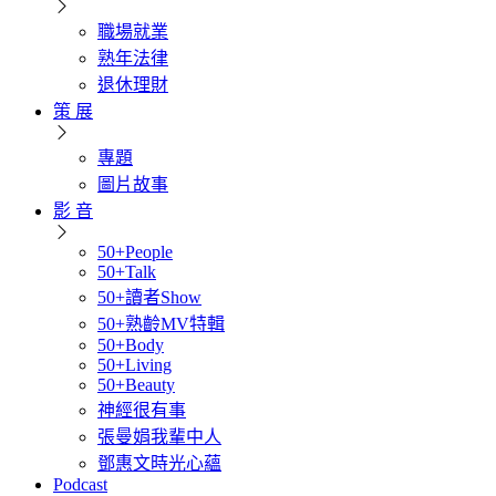
職場就業
熟年法律
退休理財
策 展
專題
圖片故事
影 音
50+People
50+Talk
50+讀者Show
50+熟齡MV特輯
50+Body
50+Living
50+Beauty
神經很有事
張曼娟我輩中人
鄧惠文時光心蘊
Podcast