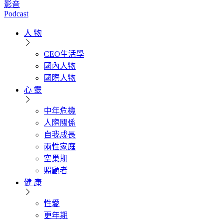
影音
Podcast
人 物
CEO生活學
國內人物
國際人物
心 靈
中年危機
人際關係
自我成長
兩性家庭
空巢期
照顧者
健 康
性愛
更年期