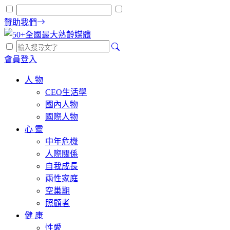
贊助我們
會員登入
人 物
CEO生活學
國內人物
國際人物
心 靈
中年危機
人際關係
自我成長
兩性家庭
空巢期
照顧者
健 康
性愛