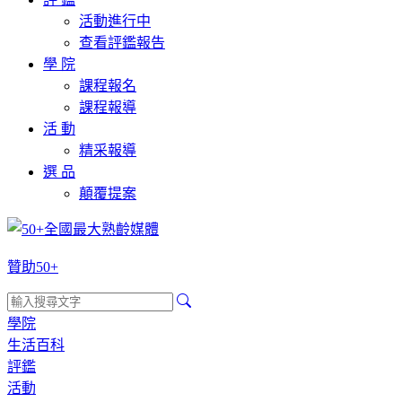
活動進行中
查看評鑑報告
學 院
課程報名
課程報導
活 動
精采報導
選 品
顛覆提案
贊助50+
學院
生活百科
評鑑
活動