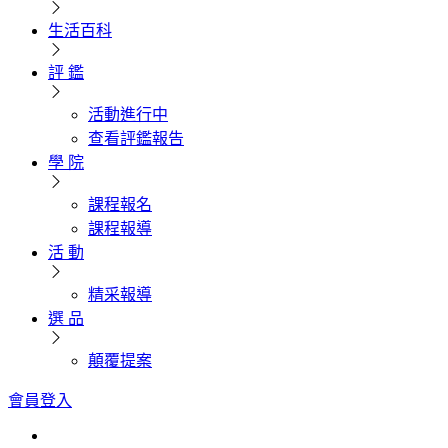
生活百科
評 鑑
活動進行中
查看評鑑報告
學 院
課程報名
課程報導
活 動
精采報導
選 品
顛覆提案
會員登入