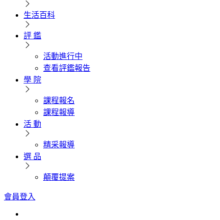
生活百科
評 鑑
活動進行中
查看評鑑報告
學 院
課程報名
課程報導
活 動
精采報導
選 品
顛覆提案
會員登入