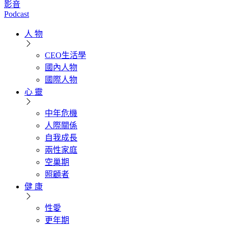
影音
Podcast
人 物
CEO生活學
國內人物
國際人物
心 靈
中年危機
人際關係
自我成長
兩性家庭
空巢期
照顧者
健 康
性愛
更年期