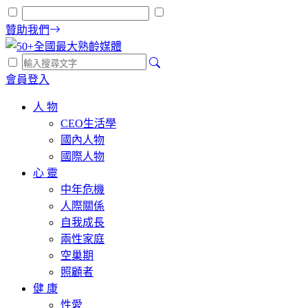
贊助我們
會員登入
人 物
CEO生活學
國內人物
國際人物
心 靈
中年危機
人際關係
自我成長
兩性家庭
空巢期
照顧者
健 康
性愛