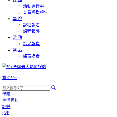
活動進行中
查看評鑑報告
學 院
課程報名
課程報導
活 動
精采報導
選 品
顛覆提案
贊助50+
學院
生活百科
評鑑
活動