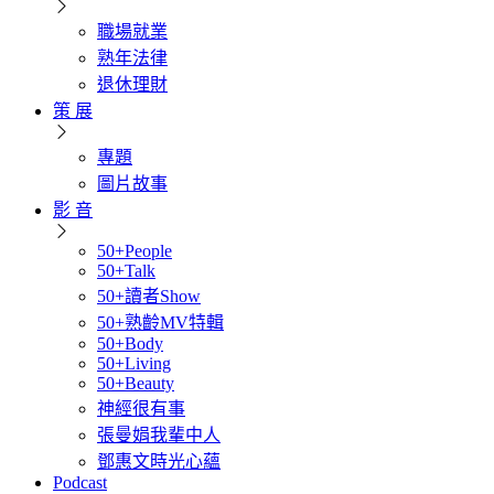
職場就業
熟年法律
退休理財
策 展
專題
圖片故事
影 音
50+People
50+Talk
50+讀者Show
50+熟齡MV特輯
50+Body
50+Living
50+Beauty
神經很有事
張曼娟我輩中人
鄧惠文時光心蘊
Podcast