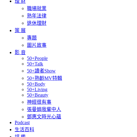
理 財
職場就業
熟年法律
退休理財
策 展
專題
圖片故事
影 音
50+People
50+Talk
50+讀者Show
50+熟齡MV特輯
50+Body
50+Living
50+Beauty
神經很有事
張曼娟我輩中人
鄧惠文時光心蘊
Podcast
生活百科
評 鑑