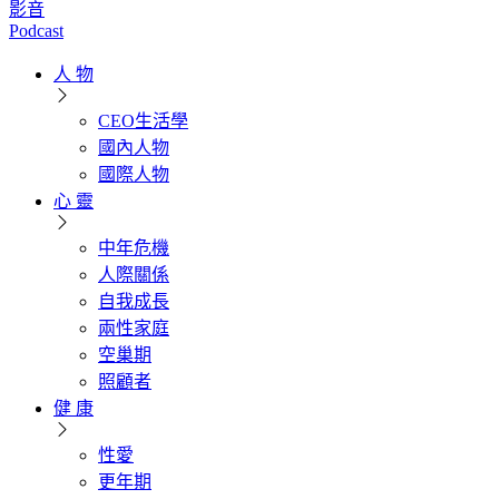
影音
Podcast
人 物
CEO生活學
國內人物
國際人物
心 靈
中年危機
人際關係
自我成長
兩性家庭
空巢期
照顧者
健 康
性愛
更年期