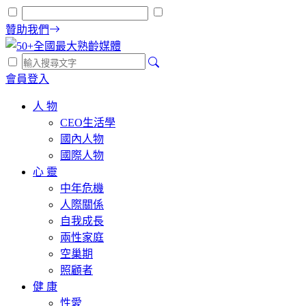
贊助我們
會員登入
人 物
CEO生活學
國內人物
國際人物
心 靈
中年危機
人際關係
自我成長
兩性家庭
空巢期
照顧者
健 康
性愛