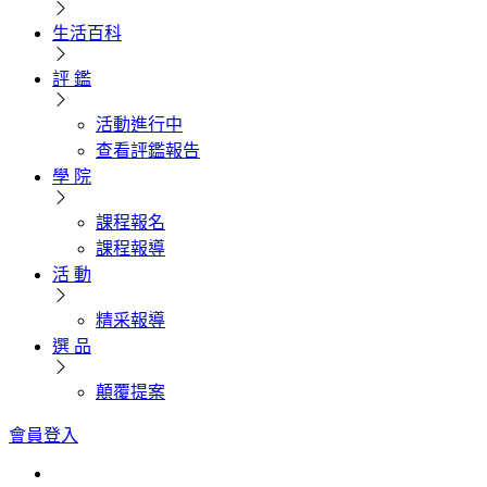
生活百科
評 鑑
活動進行中
查看評鑑報告
學 院
課程報名
課程報導
活 動
精采報導
選 品
顛覆提案
會員登入