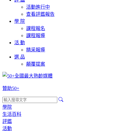
活動進行中
查看評鑑報告
學 院
課程報名
課程報導
活 動
精采報導
選 品
顛覆提案
贊助50+
學院
生活百科
評鑑
活動