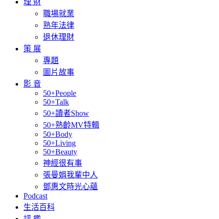
理 財
職場就業
熟年法律
退休理財
策 展
專題
圖片故事
影 音
50+People
50+Talk
50+讀者Show
50+熟齡MV特輯
50+Body
50+Living
50+Beauty
神經很有事
張曼娟我輩中人
鄧惠文時光心蘊
Podcast
生活百科
評 鑑