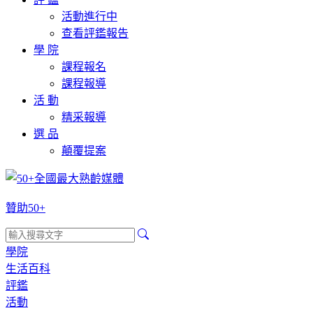
活動進行中
查看評鑑報告
學 院
課程報名
課程報導
活 動
精采報導
選 品
顛覆提案
贊助50+
學院
生活百科
評鑑
活動