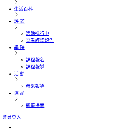
生活百科
評 鑑
活動進行中
查看評鑑報告
學 院
課程報名
課程報導
活 動
精采報導
選 品
顛覆提案
會員登入