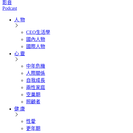
影音
Podcast
人 物
CEO生活學
國內人物
國際人物
心 靈
中年危機
人際關係
自我成長
兩性家庭
空巢期
照顧者
健 康
性愛
更年期