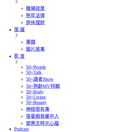
職場就業
熟年法律
退休理財
策 展
專題
圖片故事
影 音
50+People
50+Talk
50+讀者Show
50+熟齡MV特輯
50+Body
50+Living
50+Beauty
神經很有事
張曼娟我輩中人
鄧惠文時光心蘊
Podcast