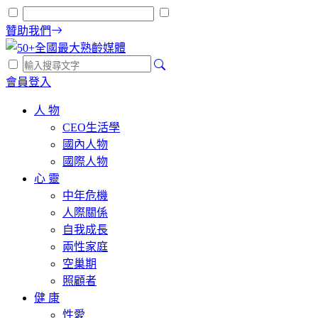
贊助我們
會員登入
人 物
CEO生活學
國內人物
國際人物
心 靈
中年危機
人際關係
自我成長
兩性家庭
空巢期
照顧者
健 康
性愛