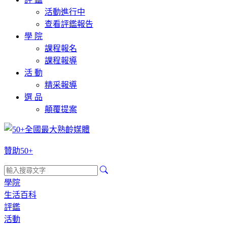
活動進行中
查看評鑑報告
學 院
課程報名
課程報導
活 動
精采報導
選 品
顛覆提案
贊助50+
學院
生活百科
評鑑
活動