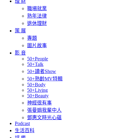
理 財
職場就業
熟年法律
退休理財
策 展
專題
圖片故事
影 音
50+People
50+Talk
50+讀者Show
50+熟齡MV特輯
50+Body
50+Living
50+Beauty
神經很有事
張曼娟我輩中人
鄧惠文時光心蘊
Podcast
生活百科
評 鑑