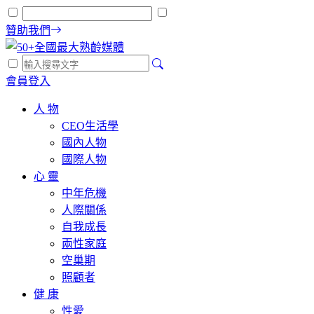
贊助我們
會員登入
人 物
CEO生活學
國內人物
國際人物
心 靈
中年危機
人際關係
自我成長
兩性家庭
空巢期
照顧者
健 康
性愛