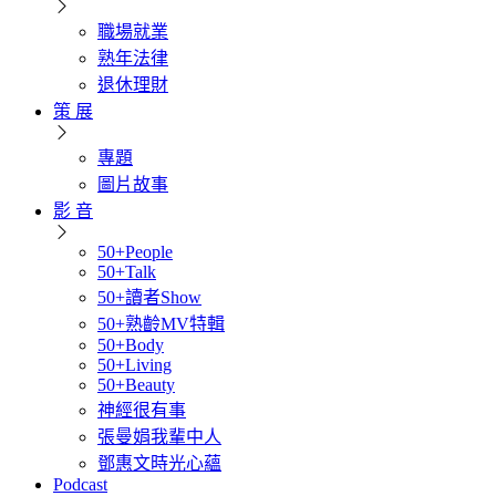
職場就業
熟年法律
退休理財
策 展
專題
圖片故事
影 音
50+People
50+Talk
50+讀者Show
50+熟齡MV特輯
50+Body
50+Living
50+Beauty
神經很有事
張曼娟我輩中人
鄧惠文時光心蘊
Podcast