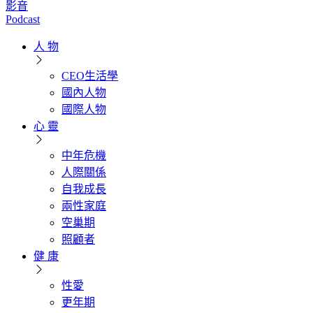
影音
Podcast
人 物
CEO生活學
國內人物
國際人物
心 靈
中年危機
人際關係
自我成長
兩性家庭
空巢期
照顧者
健 康
性愛
更年期