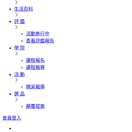
生活百科
評 鑑
活動進行中
查看評鑑報告
學 院
課程報名
課程報導
活 動
精采報導
選 品
顛覆提案
會員登入