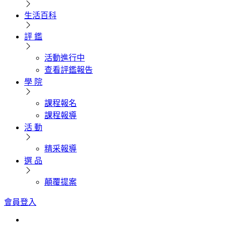
生活百科
評 鑑
活動進行中
查看評鑑報告
學 院
課程報名
課程報導
活 動
精采報導
選 品
顛覆提案
會員登入