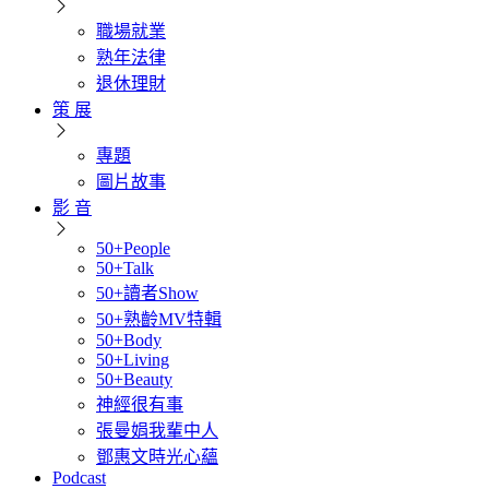
職場就業
熟年法律
退休理財
策 展
專題
圖片故事
影 音
50+People
50+Talk
50+讀者Show
50+熟齡MV特輯
50+Body
50+Living
50+Beauty
神經很有事
張曼娟我輩中人
鄧惠文時光心蘊
Podcast