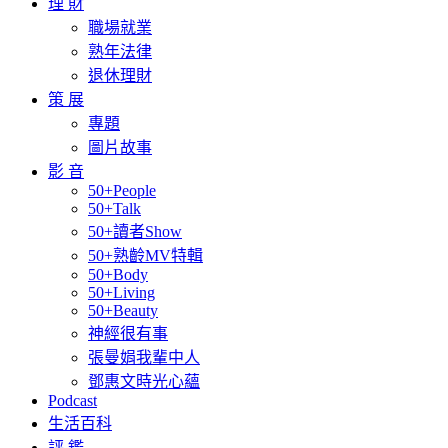
理 財
職場就業
熟年法律
退休理財
策 展
專題
圖片故事
影 音
50+People
50+Talk
50+讀者Show
50+熟齡MV特輯
50+Body
50+Living
50+Beauty
神經很有事
張曼娟我輩中人
鄧惠文時光心蘊
Podcast
生活百科
評 鑑