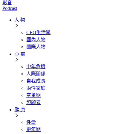
影音
Podcast
人 物
CEO生活學
國內人物
國際人物
心 靈
中年危機
人際關係
自我成長
兩性家庭
空巢期
照顧者
健 康
性愛
更年期