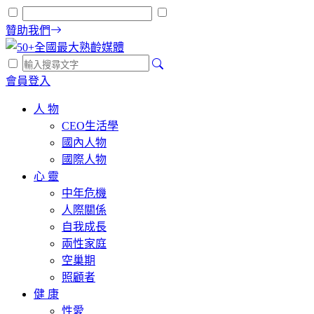
贊助我們
會員登入
人 物
CEO生活學
國內人物
國際人物
心 靈
中年危機
人際關係
自我成長
兩性家庭
空巢期
照顧者
健 康
性愛