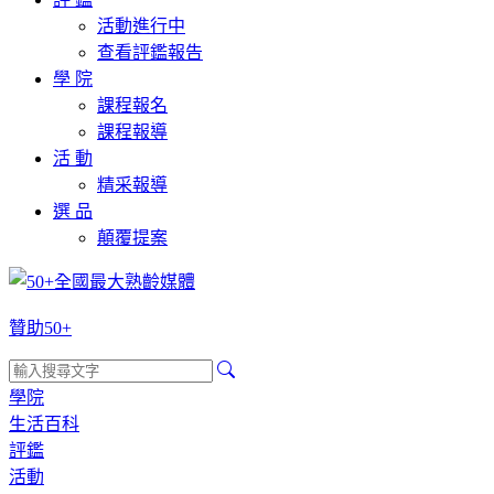
活動進行中
查看評鑑報告
學 院
課程報名
課程報導
活 動
精采報導
選 品
顛覆提案
贊助50+
學院
生活百科
評鑑
活動