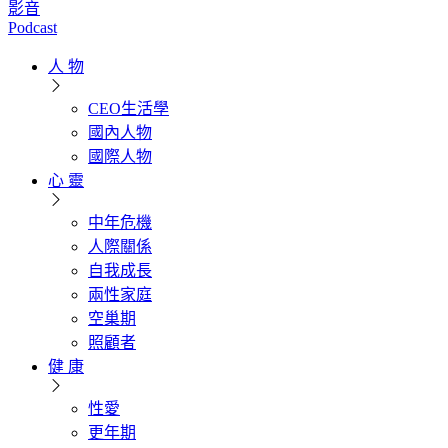
影音
Podcast
人 物
CEO生活學
國內人物
國際人物
心 靈
中年危機
人際關係
自我成長
兩性家庭
空巢期
照顧者
健 康
性愛
更年期