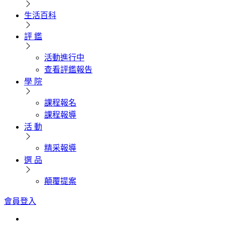
生活百科
評 鑑
活動進行中
查看評鑑報告
學 院
課程報名
課程報導
活 動
精采報導
選 品
顛覆提案
會員登入