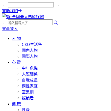
贊助我們
會員登入
人 物
CEO生活學
國內人物
國際人物
心 靈
中年危機
人際關係
自我成長
兩性家庭
空巢期
照顧者
健 康
性愛