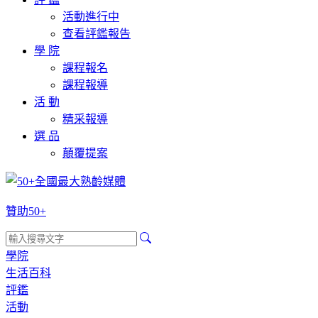
活動進行中
查看評鑑報告
學 院
課程報名
課程報導
活 動
精采報導
選 品
顛覆提案
贊助50+
學院
生活百科
評鑑
活動