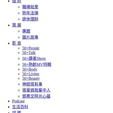
理 財
職場就業
熟年法律
退休理財
策 展
專題
圖片故事
影 音
50+People
50+Talk
50+讀者Show
50+熟齡MV特輯
50+Body
50+Living
50+Beauty
神經很有事
張曼娟我輩中人
鄧惠文時光心蘊
Podcast
生活百科
評 鑑