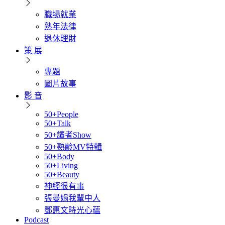
職場就業
熟年法律
退休理財
策 展
專題
圖片故事
影 音
50+People
50+Talk
50+讀者Show
50+熟齡MV特輯
50+Body
50+Living
50+Beauty
神經很有事
張曼娟我輩中人
鄧惠文時光心蘊
Podcast