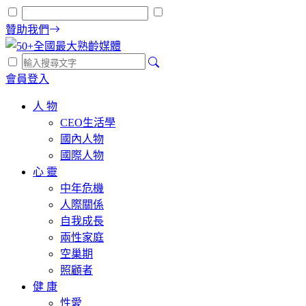
贊助我們
會員登入
人 物
CEO生活學
國內人物
國際人物
心 靈
中年危機
人際關係
自我成長
兩性家庭
空巢期
照顧者
健 康
性愛