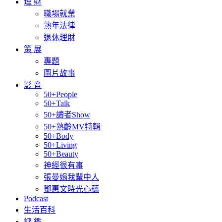
理 財
職場就業
熟年法律
退休理財
策 展
專題
圖片故事
影 音
50+People
50+Talk
50+讀者Show
50+熟齡MV特輯
50+Body
50+Living
50+Beauty
神經很有事
張曼娟我輩中人
鄧惠文時光心蘊
Podcast
生活百科
評 鑑