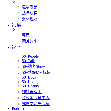
職場就業
熟年法律
退休理財
策 展
專題
圖片故事
影 音
50+People
50+Talk
50+讀者Show
50+熟齡MV特輯
50+Body
50+Living
50+Beauty
神經很有事
張曼娟我輩中人
鄧惠文時光心蘊
Podcast