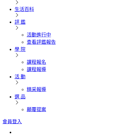
生活百科
評 鑑
活動進行中
查看評鑑報告
學 院
課程報名
課程報導
活 動
精采報導
選 品
顛覆提案
會員登入