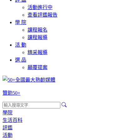
活動進行中
查看評鑑報告
學 院
課程報名
課程報導
活 動
精采報導
選 品
顛覆提案
贊助50+
學院
生活百科
評鑑
活動