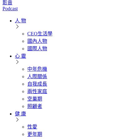
影音
Podcast
人 物
CEO生活學
國內人物
國際人物
心 靈
中年危機
人際關係
自我成長
兩性家庭
空巢期
照顧者
健 康
性愛
更年期