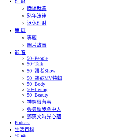
理 財
職場就業
熟年法律
退休理財
策 展
專題
圖片故事
影 音
50+People
50+Talk
50+讀者Show
50+熟齡MV特輯
50+Body
50+Living
50+Beauty
神經很有事
張曼娟我輩中人
鄧惠文時光心蘊
Podcast
生活百科
評 鑑