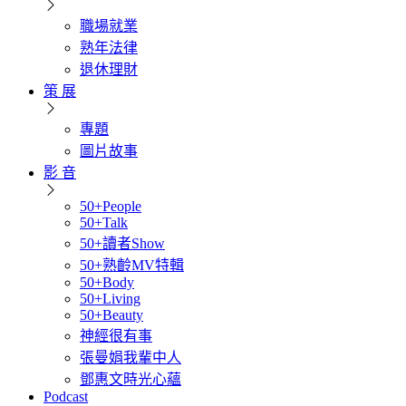
職場就業
熟年法律
退休理財
策 展
專題
圖片故事
影 音
50+People
50+Talk
50+讀者Show
50+熟齡MV特輯
50+Body
50+Living
50+Beauty
神經很有事
張曼娟我輩中人
鄧惠文時光心蘊
Podcast