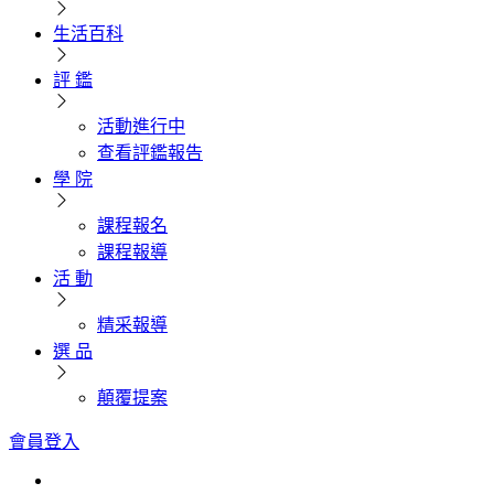
生活百科
評 鑑
活動進行中
查看評鑑報告
學 院
課程報名
課程報導
活 動
精采報導
選 品
顛覆提案
會員登入