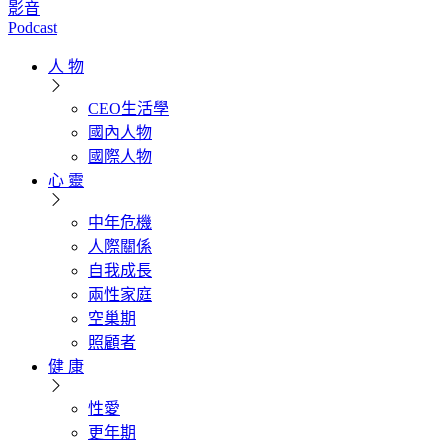
影音
Podcast
人 物
CEO生活學
國內人物
國際人物
心 靈
中年危機
人際關係
自我成長
兩性家庭
空巢期
照顧者
健 康
性愛
更年期