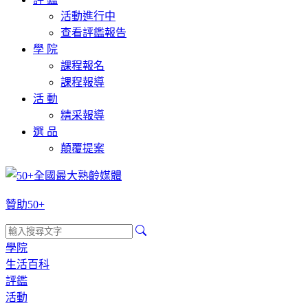
活動進行中
查看評鑑報告
學 院
課程報名
課程報導
活 動
精采報導
選 品
顛覆提案
贊助50+
學院
生活百科
評鑑
活動