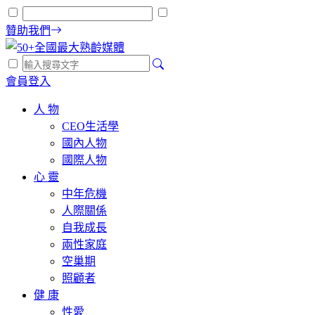
贊助我們
會員登入
人 物
CEO生活學
國內人物
國際人物
心 靈
中年危機
人際關係
自我成長
兩性家庭
空巢期
照顧者
健 康
性愛