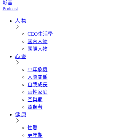
影音
Podcast
人 物
CEO生活學
國內人物
國際人物
心 靈
中年危機
人際關係
自我成長
兩性家庭
空巢期
照顧者
健 康
性愛
更年期