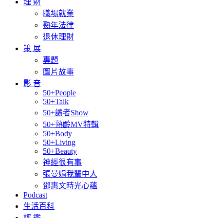
理 財
職場就業
熟年法律
退休理財
策 展
專題
圖片故事
影 音
50+People
50+Talk
50+讀者Show
50+熟齡MV特輯
50+Body
50+Living
50+Beauty
神經很有事
張曼娟我輩中人
鄧惠文時光心蘊
Podcast
生活百科
評 鑑