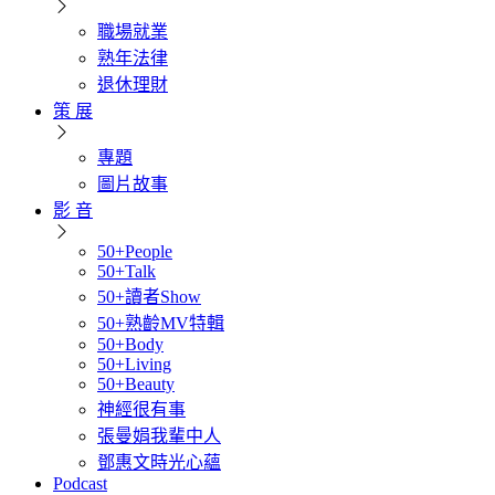
職場就業
熟年法律
退休理財
策 展
專題
圖片故事
影 音
50+People
50+Talk
50+讀者Show
50+熟齡MV特輯
50+Body
50+Living
50+Beauty
神經很有事
張曼娟我輩中人
鄧惠文時光心蘊
Podcast