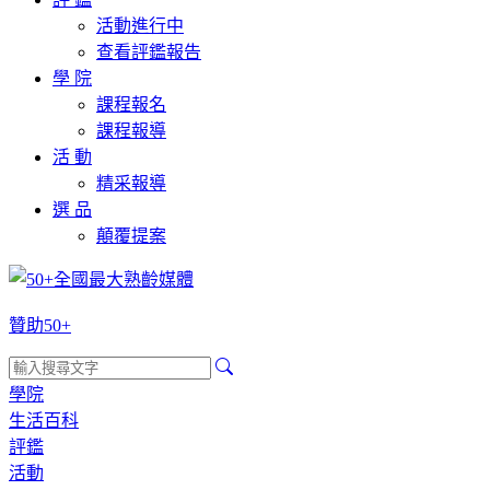
活動進行中
查看評鑑報告
學 院
課程報名
課程報導
活 動
精采報導
選 品
顛覆提案
贊助50+
學院
生活百科
評鑑
活動