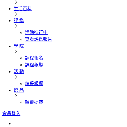
生活百科
評 鑑
活動進行中
查看評鑑報告
學 院
課程報名
課程報導
活 動
精采報導
選 品
顛覆提案
會員登入