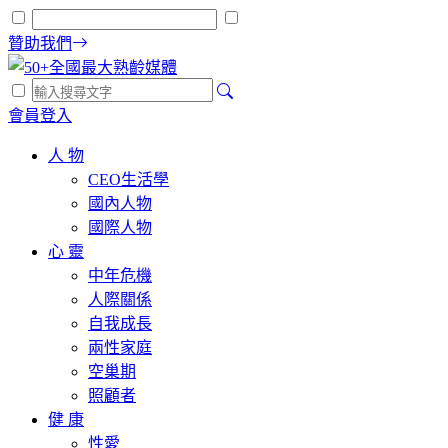
贊助我們
會員登入
人 物
CEO生活學
國內人物
國際人物
心 靈
中年危機
人際關係
自我成長
兩性家庭
空巢期
照顧者
健 康
性愛