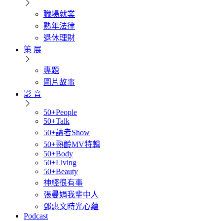
職場就業
熟年法律
退休理財
策 展
專題
圖片故事
影 音
50+People
50+Talk
50+讀者Show
50+熟齡MV特輯
50+Body
50+Living
50+Beauty
神經很有事
張曼娟我輩中人
鄧惠文時光心蘊
Podcast