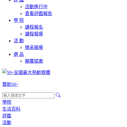
活動進行中
查看評鑑報告
學 院
課程報名
課程報導
活 動
精采報導
選 品
顛覆提案
贊助50+
學院
生活百科
評鑑
活動