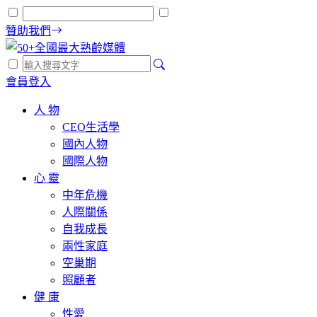
贊助我們
會員登入
人 物
CEO生活學
國內人物
國際人物
心 靈
中年危機
人際關係
自我成長
兩性家庭
空巢期
照顧者
健 康
性愛