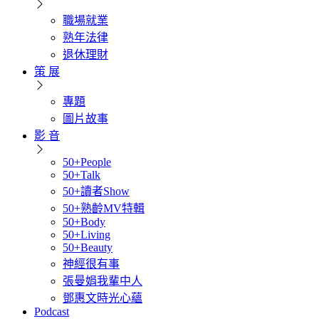
職場就業
熟年法律
退休理財
策 展
專題
圖片故事
影 音
50+People
50+Talk
50+讀者Show
50+熟齡MV特輯
50+Body
50+Living
50+Beauty
神經很有事
張曼娟我輩中人
鄧惠文時光心蘊
Podcast