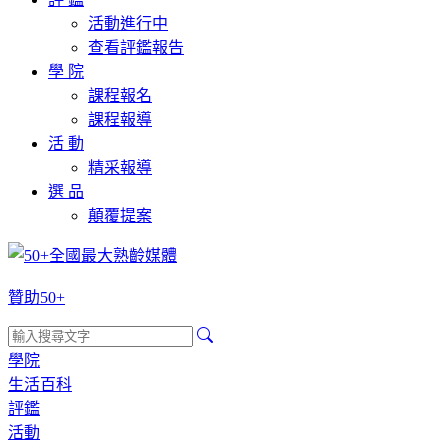
活動進行中
查看評鑑報告
學 院
課程報名
課程報導
活 動
精采報導
選 品
顛覆提案
贊助50+
學院
生活百科
評鑑
活動