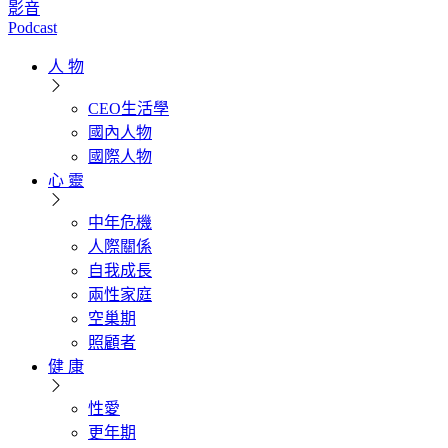
影音
Podcast
人 物
CEO生活學
國內人物
國際人物
心 靈
中年危機
人際關係
自我成長
兩性家庭
空巢期
照顧者
健 康
性愛
更年期