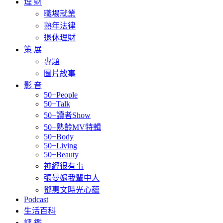
理 財
職場就業
熟年法律
退休理財
策 展
專題
圖片故事
影 音
50+People
50+Talk
50+讀者Show
50+熟齡MV特輯
50+Body
50+Living
50+Beauty
神經很有事
張曼娟我輩中人
鄧惠文時光心蘊
Podcast
生活百科
評 鑑