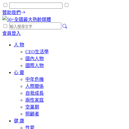
贊助我們
會員登入
人 物
CEO生活學
國內人物
國際人物
心 靈
中年危機
人際關係
自我成長
兩性家庭
空巢期
照顧者
健 康
性愛