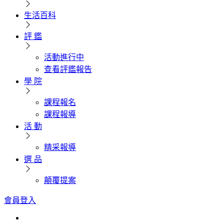
生活百科
評 鑑
活動進行中
查看評鑑報告
學 院
課程報名
課程報導
活 動
精采報導
選 品
顛覆提案
會員登入